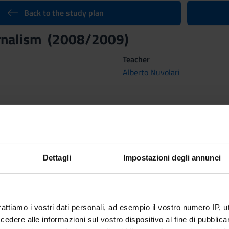
Back to the study plan
urnalism (2008/2009)
Teacher
Alberto Nuvolari
rses:
alism
of the course Bachelor's degree Sport and Exercise Science (
Dettagli
Impostazioni degli annunci
Scientific Disciplinary Sector 
- - -
Location
quadrimestre
VERONA
rattiamo i vostri dati personali, ad esempio il vostro numero IP, 
dere alle informazioni sul vostro dispositivo al fine di pubblica
 Methods