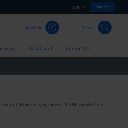
MyUnivr
ENG
Timetable
Search
 to do
Dashboard
Contact Us
rent
current
current
 contact details for your time at the University, from