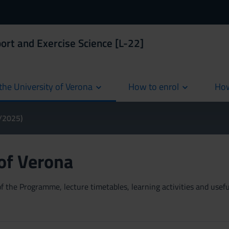
port and Exercise Science [L-22]
the University of Verona
How to enrol
How
cur
4/2025)
 of Verona
 the Programme, lecture timetables, learning activities and useful