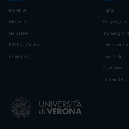
n
My Univr
Home
s
e
Webmail
The program
n
Help Desk
Studying at t
s
o
ESSE3 - Cineca
How to enrol
E-learning
How to do
Dashboard
Contact Us