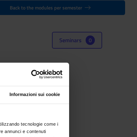
Back to the modules per semester
Seminars
0
until 2007-2008)
Informazioni sui cookie
(SSD)
utilizzando tecnologie come i
re annunci e contenuti