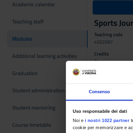
Academic calendar
Sports Jo
Teaching staff
Teaching code
Modules
4S02097
Credits
Additional learning activities
3
Graduation
Also offered in cou
Sports Journ
Student administration
Consenso
Language
Italian
Student mentoring
Uso responsabile dei dati
Period
II quadrimestre, I 
Noi e
i nostri 1022 partner
t
Course timetable
cookie per memorizzare e acce
Examination