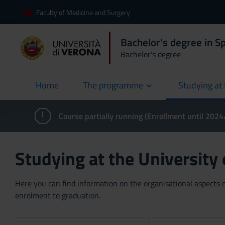
Faculty of Medicine and Surgery
Bachelor's degree in S
Bachelor's degree
Home
The programme
Studying at 
current
Course partially running (Enrollment until 202
Studying at the University
Here you can find information on the organisational aspects of
enrolment to graduation.