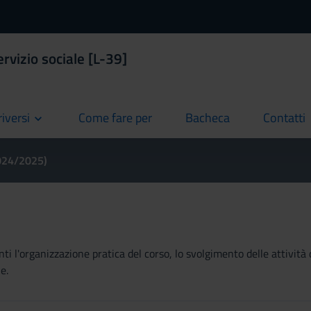
ervizio sociale [L-39]
riversi
Come fare per
Bacheca
Contatti
current
current
current
2024/2025)
ti l'organizzazione pratica del corso, lo svolgimento delle attività 
e.