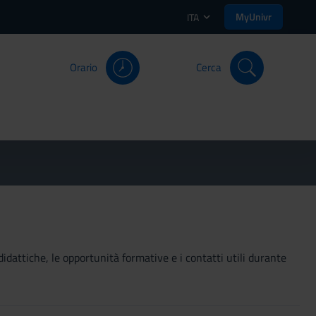
MyUnivr
ITA
Orario
Cerca
didattiche, le opportunità formative e i contatti utili durante