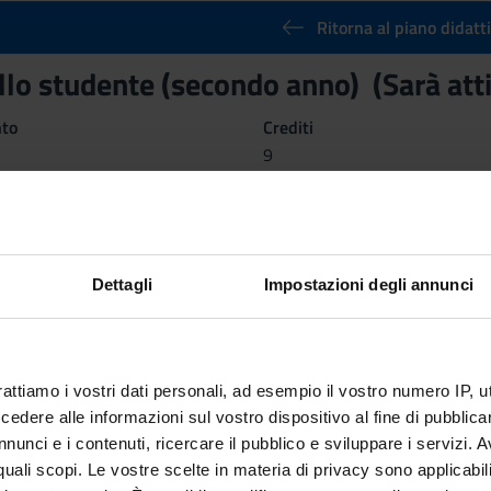
Ritorna al piano didatt
ello studente (secondo anno) (Sarà at
nto
Crediti
9
 Disciplinare (SSD)
Dettagli
Impostazioni degli annunci
rattiamo i vostri dati personali, ad esempio il vostro numero IP, 
dere alle informazioni sul vostro dispositivo al fine di pubblica
nunci e i contenuti, ricercare il pubblico e sviluppare i servizi. A
r quali scopi. Le vostre scelte in materia di privacy sono applicabi