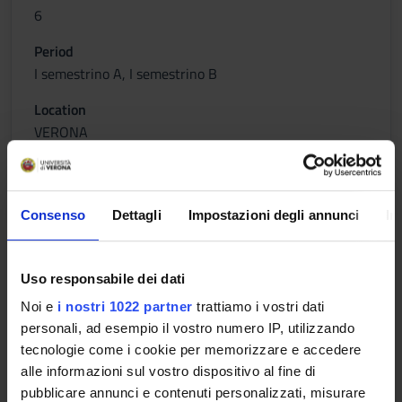
6
Period
I semestrino A, I semestrino B
Location
VERONA
Academic staff
Ferdinando Luigi Marcolungo
Consenso
Dettagli
Impostazioni degli annunci
In
SEMIOTICA MULTIMEDIALE (M) I
MODULO
Uso responsabile dei dati
Noi e
i nostri 1022 partner
trattiamo i vostri dati
Credits
personali, ad esempio il vostro numero IP, utilizzando
6
tecnologie come i cookie per memorizzare e accedere
alle informazioni sul vostro dispositivo al fine di
Period
pubblicare annunci e contenuti personalizzati, misurare