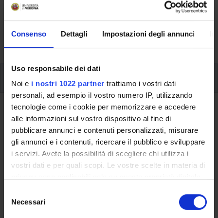
Here you can find information on the organisational
aspects of the Programme, lecture timetables, learning
activities and useful contact details for your time at the
Consenso
Dettagli
Impostazioni degli annunci
In
University, from enrolment to graduation.
Uso responsabile dei dati
Modules
Noi e
i nostri 1022 partner
trattiamo i vostri dati
personali, ad esempio il vostro numero IP, utilizzando
tecnologie come i cookie per memorizzare e accedere
Back to the study plan
alle informazioni sul vostro dispositivo al fine di
Final examination (It will be
pubblicare annunci e contenuti personalizzati, misurare
gli annunci e i contenuti, ricercare il pubblico e sviluppare
activated in the A.Y. 2014/2015)
i servizi. Avete la possibilità di scegliere chi utilizza i
vostri dati e per quali scopi. Le vostre scelte in materia di
Teaching code
Credits
privacy sono applicabili solo su questa proprietà digitale
4S02245
24
in cui avete effettuato le vostre scelte. È possibile
S
Scientific Disciplinary Sector (SSD)
modificare o revocare il proprio consenso in qualsiasi
Necessari
e
- - -
momento dalla Dichiarazione sui cookie o facendo clic
l