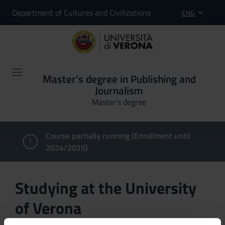
Department of Cultures and Civilizations
ENG
Master’s degree in Publishing and
Journalism
Master’s degree
Course partially running (Enrollment until
2024/2025)
Studying at the University
of Verona