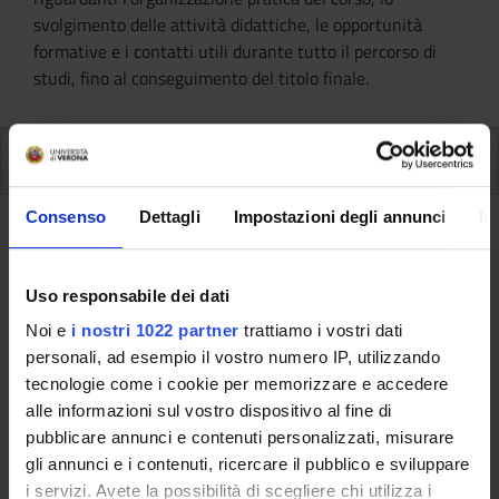
svolgimento delle attività didattiche, le opportunità
formative e i contatti utili durante tutto il percorso di
studi, fino al conseguimento del titolo finale.
Ulteriori attività formative
Consenso
Dettagli
Impostazioni degli annunci
In
Ritorna a ulteriori attività formative
Lingua inglese competenza
Uso responsabile dei dati
linguistica - liv. C1 (2024/2025)
Noi e
i nostri 1022 partner
trattiamo i vostri dati
personali, ad esempio il vostro numero IP, utilizzando
Codice insegnamento
Docente
tecnologie come i cookie per memorizzare e accedere
4S003518
Non ancora assegnato
alle informazioni sul vostro dispositivo al fine di
pubblicare annunci e contenuti personalizzati, misurare
Crediti
Lingua di erogazione
gli annunci e i contenuti, ricercare il pubblico e sviluppare
4
Italiano
i servizi. Avete la possibilità di scegliere chi utilizza i