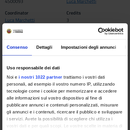
4S00093
Luca Marchetti
Coordinator
Credits
Luca Marchetti
3
Language
Italian
Consenso
Dettagli
Impostazioni degli annunci
In
Scientific Disciplinary Sector (SSD)
INF/01 - INFORMATICS
Uso responsabile dei dati
Period
II semestre dal Mar 1, 2016 al Jun 10, 2016.
Noi e
i nostri 1022 partner
trattiamo i vostri dati
personali, ad esempio il vostro numero IP, utilizzando
tecnologie come i cookie per memorizzare e accedere
Seminars
0
alle informazioni sul vostro dispositivo al fine di
pubblicare annunci e contenuti personalizzati, misurare
Learning outcomes
gli annunci e i contenuti, ricercare il pubblico e sviluppare
i servizi. Avete la possibilità di scegliere chi utilizza i
Starting from a general introduction, the course will provide
vostri dati e per quali scopi. Le vostre scelte in materia di
basic concepts of computer science and scientific calculus in