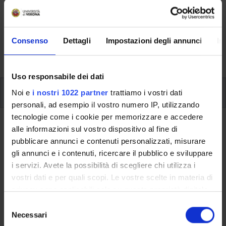
Here you can find information on the organisational
aspects of the Programme, lecture timetables, learning
Consenso
Dettagli
Impostazioni degli annunci
In
activities and useful contact details for your time at the
University, from enrolment to graduation.
Uso responsabile dei dati
Modules
Noi e
i nostri 1022 partner
trattiamo i vostri dati
personali, ad esempio il vostro numero IP, utilizzando
tecnologie come i cookie per memorizzare e accedere
Back to the study plan
alle informazioni sul vostro dispositivo al fine di
pubblicare annunci e contenuti personalizzati, misurare
English B1 (CB Test) (It will be
gli annunci e i contenuti, ricercare il pubblico e sviluppare
activated in the A.Y. 2015/2016)
i servizi. Avete la possibilità di scegliere chi utilizza i
vostri dati e per quali scopi. Le vostre scelte in materia di
Teaching code
Credits
privacy sono applicabili solo su questa proprietà digitale
4S02842
3
in cui avete effettuato le vostre scelte. È possibile
S
modificare o revocare il proprio consenso in qualsiasi
Necessari
e
Scientific Disciplinary Sector (SSD)
momento dalla Dichiarazione sui cookie o facendo clic