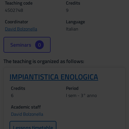
Teaching code
Credits
4S02748
9
Coordinator
Language
David Bolzonella
Italian
Seminars
0
The teaching is organized as follows:
IMPIANTISTICA ENOLOGICA
Credits
Period
6
I sem - 3° anno
Academic staff
David Bolzonella
Lessons timetable