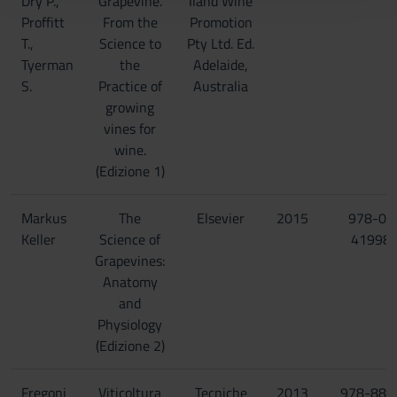
Dry P.,
Grapevine.
Iland Wine
con altre informazioni che hai fornito loro o che hanno
Proffitt
From the
Promotion
raccolto dal tuo utilizzo dei loro servizi.
T.,
Science to
Pty Ltd. Ed.
Tyerman
the
Adelaide,
S.
Practice of
Australia
growing
vines for
wine.
(Edizione 1)
Markus
The
Elsevier
2015
978-0-
Keller
Science of
419987
Grapevines:
Anatomy
and
Physiology
(Edizione 2)
Fregoni
Viticoltura
Tecniche
2013
978-88-