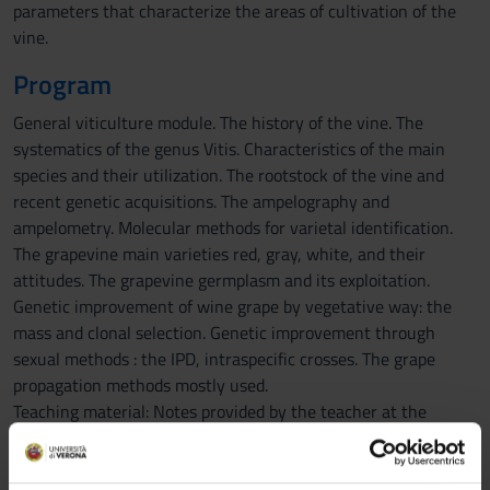
parameters that characterize the areas of cultivation of the
vine.
Program
General viticulture module. The history of the vine. The
systematics of the genus Vitis. Characteristics of the main
species and their utilization. The rootstock of the vine and
recent genetic acquisitions. The ampelography and
ampelometry. Molecular methods for varietal identification.
The grapevine main varieties red, gray, white, and their
attitudes. The grapevine germplasm and its exploitation.
Genetic improvement of wine grape by vegetative way: the
mass and clonal selection. Genetic improvement through
sexual methods : the IPD, intraspecific crosses. The grape
propagation methods mostly used.
Teaching material: Notes provided by the teacher at the
beginning of the course plus reference books.
Viticultural ecology and physiology module. Ecological factors