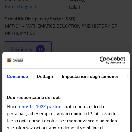
Enrico Gregorio
Italian
Scientific Disciplinary Sector (SSD)
MAT/04 - MATHEMATICS EDUCATION AND HISTORY OF
MATHEMATICS
Seminars
0
The teaching is organized as follows:
Consenso
Dettagli
Impostazioni degli annunci
In
Teoria
Credits
Period
Uso responsabile dei dati
9
II semestre
Noi e
i nostri 1022 partner
trattiamo i vostri dati
Academic staff
personali, ad esempio il vostro numero IP, utilizzando
Enrico Gregorio
tecnologie come i cookie per memorizzare e accedere
alle informazioni sul vostro dispositivo al fine di