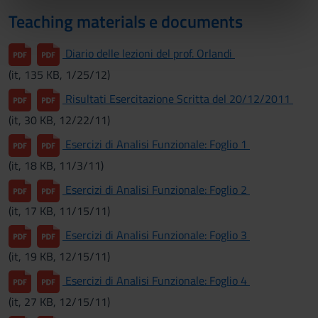
informazioni sul modo in cui utilizzi il nostro sito con i
Teaching materials e documents
nostri partner che si occupano di analisi dei dati web,
pubblicità e social media, i quali potrebbero combinarle
Diario delle lezioni del prof. Orlandi
con altre informazioni che hai fornito loro o che hanno
raccolto dal tuo utilizzo dei loro servizi.
(it, 135 KB, 1/25/12)
Risultati Esercitazione Scritta del 20/12/2011
(it, 30 KB, 12/22/11)
Esercizi di Analisi Funzionale: Foglio 1
(it, 18 KB, 11/3/11)
Esercizi di Analisi Funzionale: Foglio 2
(it, 17 KB, 11/15/11)
Esercizi di Analisi Funzionale: Foglio 3
(it, 19 KB, 12/15/11)
Esercizi di Analisi Funzionale: Foglio 4
(it, 27 KB, 12/15/11)