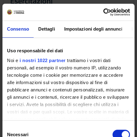
Esercitazioni
Credits
Period
3
I semestre
Consenso
Dettagli
Impostazioni degli annunci
In
Academic staff
Marco Squassina
Uso responsabile dei dati
Noi e
i nostri 1022 partner
trattiamo i vostri dati
Learning outcomes
personali, ad esempio il vostro numero IP, utilizzando
The course introduces to the basic concepts of measure
tecnologie come i cookie per memorizzare e accedere
theory (Lebesgue and abstract) and of modern functional
alle informazioni sul vostro dispositivo al fine di
analysis, with particular emphasis on Banach and Hilbert
pubblicare annunci e contenuti personalizzati, misurare
spaces. Whenever possible, abstract results will be presented
gli annunci e i contenuti, ricercare il pubblico e sviluppare
together with applications to concrete function spaces and
i servizi. Avete la possibilità di scegliere chi utilizza i
problems: the aim is to show how these techniques are useful
vostri dati e per quali scopi. Le vostre scelte in materia di
in the different fields of pure and applied mathematics.
privacy sono applicabili solo su questa proprietà digitale
in cui avete effettuato le vostre scelte. È possibile
S
Program
modificare o revocare il proprio consenso in qualsiasi
Necessari
e