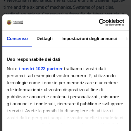
• Newtonian mechanics. The structure of the Galilean space-
time and the axioms of mechanics. Systems of particles:
cardinal equations. Conservative force fields. Mass particle in
a central field force and the problem of two bodies.
• Lagrangian mechanics on manifolds. Constrained systems:
Consenso
Dettagli
Impostazioni degli annunci
In
d’Alembert principle and Lagrange equations. Models of
constraints and their equivalence. Invariance of Lagrange
equations for change of coordinates. Jacobi integral. Stability
Uso responsabile dei dati
theory for Lagrangian systems and small oscillations.
Noi e
i nostri 1022 partner
trattiamo i vostri dati
Noether’s Theorem, conserved quantities and Routh’s
personali, ad esempio il vostro numero IP, utilizzando
reduction.
tecnologie come i cookie per memorizzare e accedere
alle informazioni sul vostro dispositivo al fine di
• Rigid bodies. Orthonormal basis, orthogonal and skew-
pubblicare annunci e contenuti personalizzati, misurare
symmetric matrices. Space and body frame: angular velocities.
gli annunci e i contenuti, ricercare il pubblico e sviluppare
Cardinal equations in different reference frames. A model for
i servizi. Avete la possibilità di scegliere chi utilizza i
rigid bodies. Euler’s equations.
vostri dati e per quali scopi. Le vostre scelte in materia di
privacy sono applicabili solo su questa proprietà digitale
Applications: the Foucault pendulum, the Kepler problem and