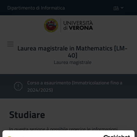
Dipartimento di Informatica
ITA
Laurea magistrale in Mathematics [LM-
40]
Laurea magistrale
Corso a esaurimento (Immatricolazione fino a
2024/2025)
Studiare
In questa sezione è possibile reperire le informazioni
riguardanti l'organizzazione pratica del corso, lo