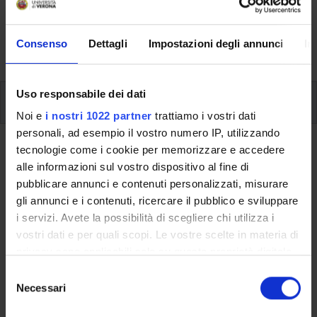
svolgimento delle attività didattiche, le opportunità
formative e i contatti utili durante tutto il percorso di
Consenso
Dettagli
Impostazioni degli annunci
In
studi, fino al conseguimento del titolo finale.
Uso responsabile dei dati
Insegnamenti
Noi e
i nostri 1022 partner
trattiamo i vostri dati
personali, ad esempio il vostro numero IP, utilizzando
Ritorna al piano didattico
tecnologie come i cookie per memorizzare e accedere
alle informazioni sul vostro dispositivo al fine di
Analisi stocastica (Sarà attivato
pubblicare annunci e contenuti personalizzati, misurare
nell'A.A. 2010/2011)
gli annunci e i contenuti, ricercare il pubblico e sviluppare
i servizi. Avete la possibilità di scegliere chi utilizza i
Codice insegnamento
Crediti
vostri dati e per quali scopi. Le vostre scelte in materia di
4S02820
12
privacy sono applicabili solo su questa proprietà digitale
in cui avete effettuato le vostre scelte. È possibile
S
Settore Scientifico Disciplinare (SSD)
modificare o revocare il proprio consenso in qualsiasi
Necessari
e
MAT/06 - PROBABILITÀ E STATISTICA MATEMATICA
momento dalla Dichiarazione sui cookie o facendo clic
l