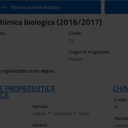
Ritorna al piano didattico
chimica biologica (2016/2017)
nto
Crediti
15
Lingua di erogazione
Italiano
 organizzato come segue:
 E PROPEDEUTICA
CHI
ICA
Crediti
Periodo
8
Lezioni 1° semestre 1° anno
Period
Docenti
Lezion