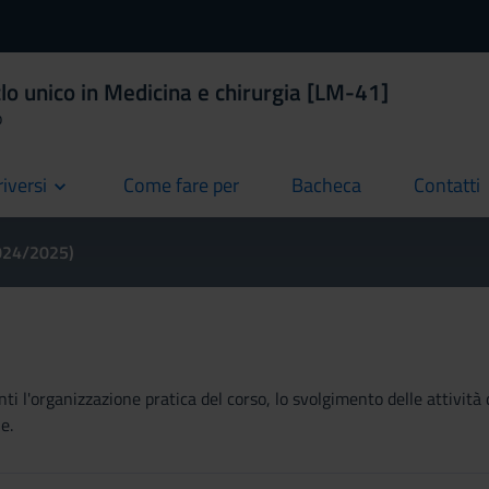
lo unico in Medicina e chirurgia [LM-41]
o
riversi
Come fare per
Bacheca
Contatti
current
current
current
2024/2025)
ti l'organizzazione pratica del corso, lo svolgimento delle attività 
e.