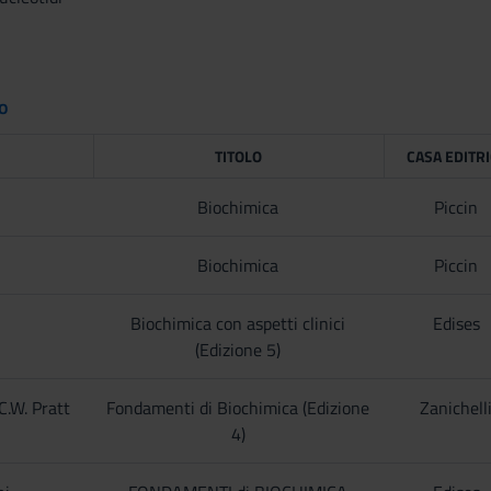
to
TITOLO
CASA EDITR
Biochimica
Piccin
Biochimica
Piccin
Biochimica con aspetti clinici
Edises
(Edizione 5)
 C.W. Pratt
Fondamenti di Biochimica (Edizione
Zanichell
4)