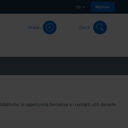
MyUnivr
ITA
Orario
Cerca
didattiche, le opportunità formative e i contatti utili durante