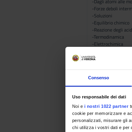
-Dagli atomi alle mo
-Forze deboli interm
-Soluzioni
-Equilibrio chimico
-Reazione degli acidi
-Termodinamica
-Elettrochimica
-Cinetica chimica.
CHIMICA ORGANIC
Consenso
Carbonio
Idrocaburi
Benzene e composti
Uso responsabile dei dati
Stereoisomeria: -Gru
Noi e
i nostri 1022 partner
t
Legami
cookie per memorizzare e acce
Reazioni organiche
personalizzati, misurare gli an
Macromolecole biol
chi utilizza i vostri dati e pe