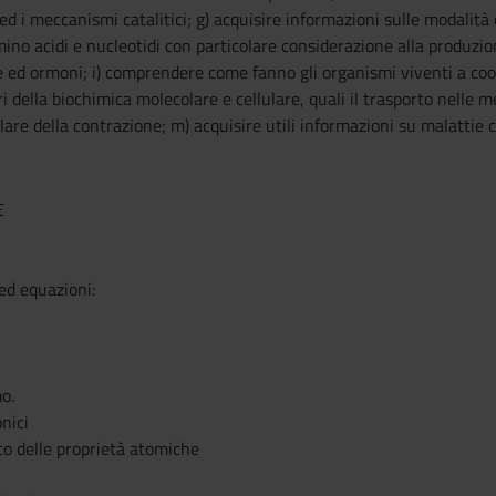
 ed i meccanismi catalitici; g) acquisire informazioni sulle modalità
 amino acidi e nucleotidi con particolare considerazione alla produzi
 ed ormoni; i) comprendere come fanno gli organismi viventi a coord
i della biochimica molecolare e cellulare, quali il trasporto nelle 
e della contrazione; m) acquisire utili informazioni su malattie c
E
ed equazioni:
o.
nici
ico delle proprietà atomiche