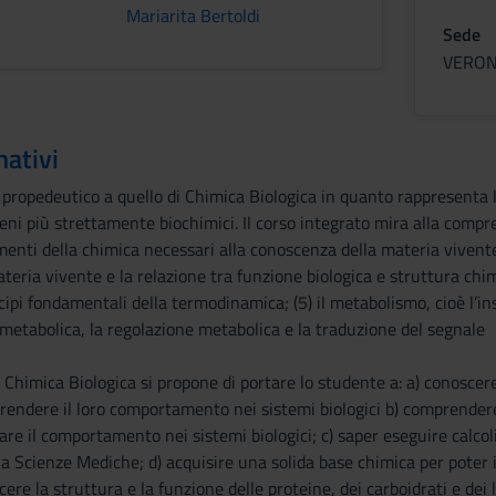
Mariarita Bertoldi
Sede
VERO
mativi
è propedeutico a quello di Chimica Biologica in quanto rappresent
eni più strettamente biochimici. Il corso integrato mira alla compren
amenti della chimica necessari alla conoscenza della materia vivente
eria vivente e la relazione tra funzione biologica e struttura chi
rincipi fondamentali della termodinamica; (5) il metabolismo, cioè l’
 metabolica, la regolazione metabolica e la traduzione del segnale
e Chimica Biologica si propone di portare lo studente a: a) conoscere
ndere il loro comportamento nei sistemi biologici b) comprendere la
are il comportamento nei sistemi biologici; c) saper eseguire calcol
la Scienze Mediche; d) acquisire una solida base chimica per poter i
ere la struttura e la funzione delle proteine, dei carboidrati e dei l