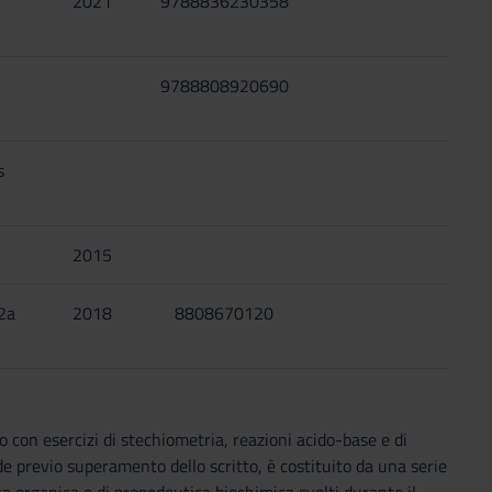
2021
9788836230358
i
9788808920690
s
2015
 2a
2018
8808670120
 con esercizi di stechiometria, reazioni acido-base e di
de previo superamento dello scritto, è costituito da una serie