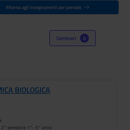
Ritorna agli insegnamenti per periodo
Seminari
0
MICA BIOLOGICA
o
i 2° semestre 1°- 5° anno