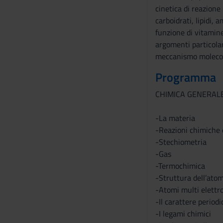
cinetica di reazione
carboidrati, lipidi,
funzione di vitamine
argomenti particolar
meccanismo molecolar
Programma
CHIMICA GENERAL
-La materia
-Reazioni chimiche 
-Stechiometria
-Gas
-Termochimica
-Struttura dell’atom
-Atomi multi elettro
-Il carattere period
-I legami chimici