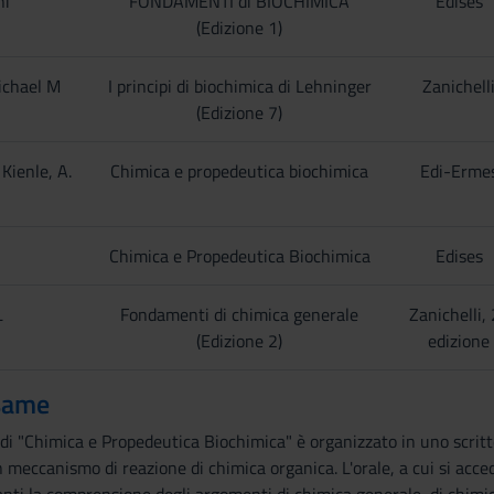
ni
FONDAMENTI di BIOCHIMICA
Edises
(Edizione 1)
ichael M
I principi di biochimica di Lehninger
Zanichell
(Edizione 7)
 Kienle, A.
Chimica e propedeutica biochimica
Edi-Erme
Chimica e Propedeutica Biochimica
Edises
L
Fondamenti di chimica generale
Zanichelli,
(Edizione 2)
edizione
same
i "Chimica e Propedeutica Biochimica" è organizzato in uno scritto
 meccanismo di reazione di chimica organica. L'orale, a cui si acce