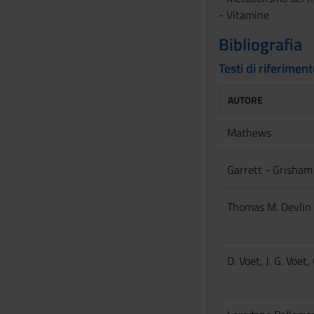
s
- Vitamine
e
n
Bibliografia
s
Testi di riferimen
o
AUTORE
Mathews
Garrett - Grisham
Thomas M. Devlin
D. Voet, J. G. Voet,