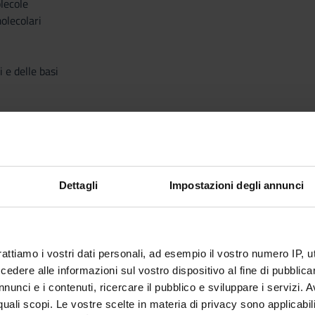
lecole
olecolari
 e delle basi
A
Dettagli
Impostazioni degli annunci
 aromatici
ppi funzionali e definizione delle famiglie di composti organici
rattiamo i vostri dati personali, ad esempio il vostro numero IP, 
dere alle informazioni sul vostro dispositivo al fine di pubblica
nunci e i contenuti, ricercare il pubblico e sviluppare i servizi. A
ogiche
r quali scopi. Le vostre scelte in materia di privacy sono applicabi