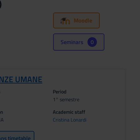
)
Moodle
Seminars
0
ENZE UMANE
s
Period
1° semestre
on
Academic staff
NA
Cristina Lonardi
ons timetable