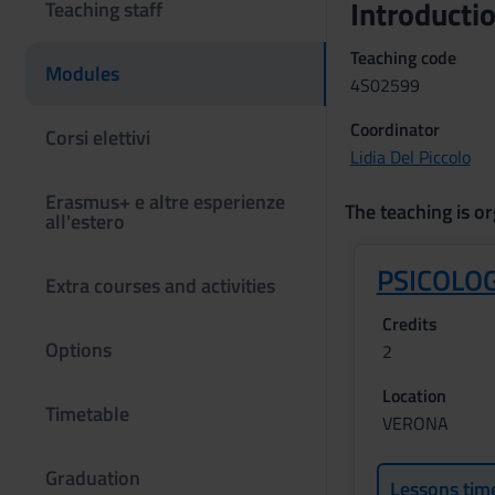
Introducti
Teaching staff
Teaching code
Modules
4S02599
Coordinator
Corsi elettivi
Lidia Del Piccolo
Erasmus+ e altre esperienze
The teaching is or
all'estero
PSICOLOG
Extra courses and activities
Credits
Options
2
Location
Timetable
VERONA
Graduation
Lessons tim