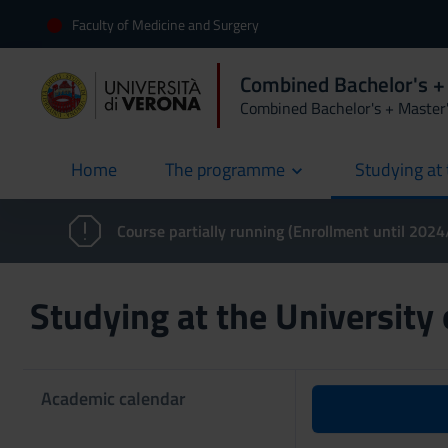
Faculty of Medicine and Surgery
Combined Bachelor's +
Combined Bachelor's + Master
Home
The programme
Studying at 
current
Course partially running (Enrollment until 202
Studying at the University
Academic calendar