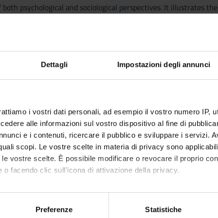
 both psychological and sociological perspectives. It illustrates the
nt to adopt a patient-centred approach, focusing on communication
erminants of health and evidence-based research.
Dettagli
Impostazioni degli annunci
Psychology, supported by practical teaching activities and lessons
rattiamo i vostri dati personali, ad esempio il vostro numero IP, 
dere alle informazioni sul vostro dispositivo al fine di pubblica
PUBLISHI
nunci e i contenuti, ricercare il pubblico e sviluppare i servizi. A
TITLE
HOUSE
r quali scopi. Le vostre scelte in materia di privacy sono applicabi
Competenze per comunicare con i
Piccin
to le vostre scelte. È possibile modificare o revocare il proprio 
pazienti
 o facendo clic sull'icona di attivazione della privacy.
mo anche:
Dispense fornite a lezione
oni sulla tua posizione geografica, con un'approssimazione di qu
Preferenze
Statistiche