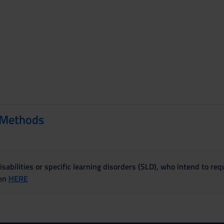
 Methods
sabilities or specific learning disorders (SLD), who intend to re
ven
HERE