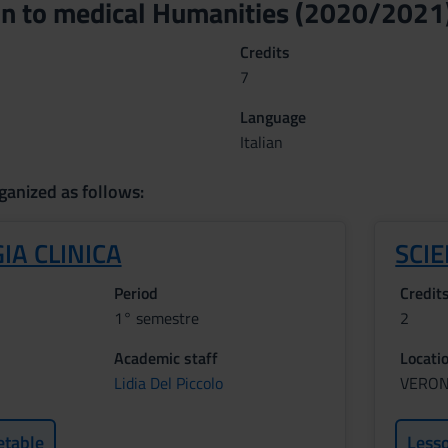
on to medical Humanities (2020/2021
Credits
7
Language
Italian
ganized as follows:
IA CLINICA
SCI
Period
Credit
1° semestre
2
Academic staff
Locati
Lidia Del Piccolo
VERO
etable
Less