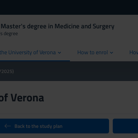
 Master's degree in Medicine and Surgery
's degree
the University of Verona
How to enrol
How
cur
4/2025)
 of Verona
Back to the study plan