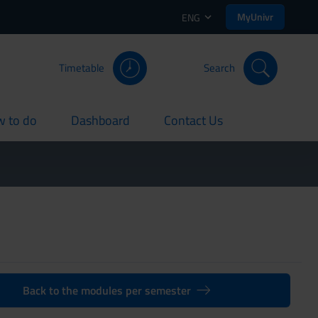
MyUnivr
ENG
Timetable
Search
 to do
Dashboard
Contact Us
rent
current
current
Back to the modules per semester