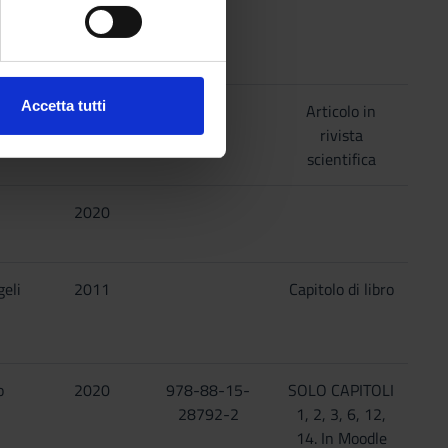
e specifiche (impronte
2021
ezione dettagli
. Puoi
Accetta tutti
eli
2011
Articolo in
l media e per analizzare il
rivista
ostri partner che si occupano
scientifica
azioni che hai fornito loro o
2020
eli
2011
Capitolo di libro
o
2020
978-88-15-
SOLO CAPITOLI
28792-2
1, 2, 3, 6, 12,
14. In Moodle