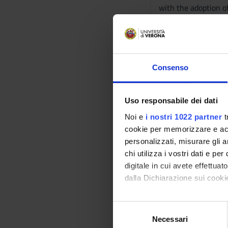
with the adoption of
that helps the stude
biopsychosocial det
Program
Consenso
Lessons of Clinical 
Bibliography
Uso responsabile dei dati
Reference texts
Noi e
i nostri 1022 partner
t
cookie per memorizzare e acce
personalizzati, misurare gli an
AUTHOR
chi utilizza i vostri dati e pe
Del Piccolo Lidia
digitale in cui avete effettua
dalla Dichiarazione sui cookie
Con il tuo consenso, vorrem
Del Piccolo
S
raccogliere informazi
Necessari
e