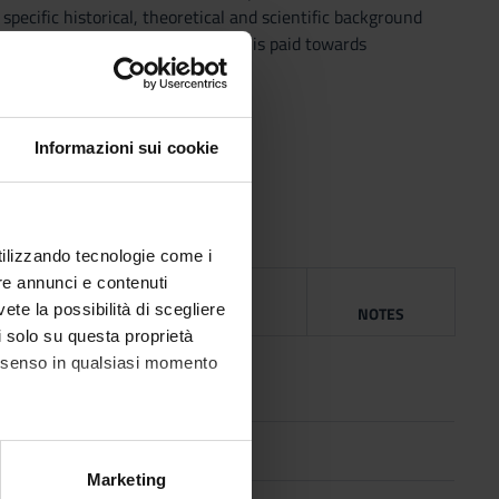
 specific historical, theoretical and scientific background
 and relational skills. Attention is paid towards
Informazioni sui cookie
 of human sciences
utilizzando tecnologie come i
re annunci e contenuti
NG
vete la possibilità di scegliere
YEAR
ISBN
NOTES
li solo su questa proprietà
2015
consenso in qualsiasi momento
alche metro,
Marketing