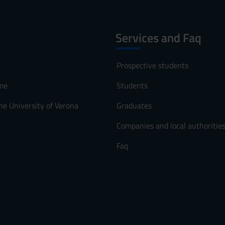
Services and Faq
Prospective students
me
Students
he University of Verona
Graduates
Companies and local authoritie
Faq