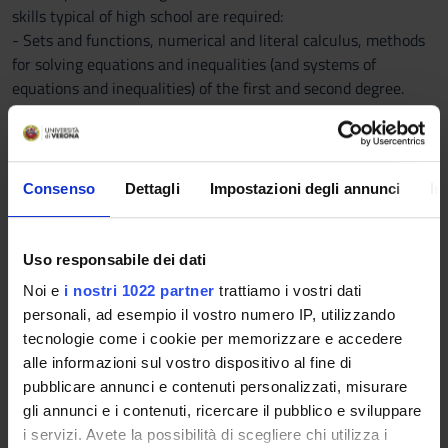
skills typical of high school are required:
- Sets and functions, numerical and literal calculus, methods
for solving equations and inequalities (and systems of
equations and inequalities) of the first and second degree.
- Geometric properties of the main plane and solid figures and
their elementary properties.
- Representation in the Cartesian plane of geometric
elements.
Consenso
Dettagli
Impostazioni degli annunci
In
- Basics of trigonometry.
- Functions, graphs, relations.
- Powers, roots, absolute value.
Uso responsabile dei dati
- Exponential and logarithm and their graphs.
Noi e
i nostri 1022 partner
trattiamo i vostri dati
- Trigonometric functions and their graphs.
personali, ad esempio il vostro numero IP, utilizzando
- Solving simple equations and inequalities constructed with
tecnologie come i cookie per memorizzare e accedere
these functions.
alle informazioni sul vostro dispositivo al fine di
- Representation of data, relations and functions with
pubblicare annunci e contenuti personalizzati, misurare
formulas, tables, bar charts and other graphing modes.
gli annunci e i contenuti, ricercare il pubblico e sviluppare
- Logical deductions of moderate complexity and logical
i servizi. Avete la possibilità di scegliere chi utilizza i