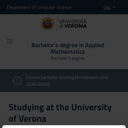
Department of Computer Science
ENG
Bachelor's degree in Applied
Mathematics
Bachelor's degree
Course partially running (Enrollment until
2024/2025)
Studying at the University
of Verona