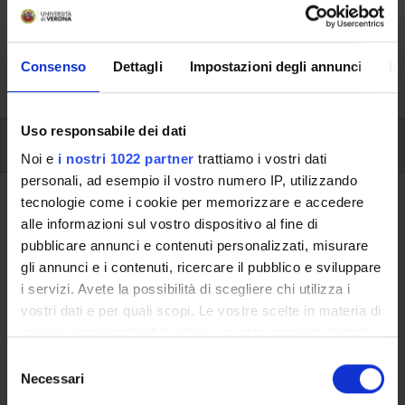
Here you can find information on the organisational
aspects of the Programme, lecture timetables, learning
activities and useful contact details for your time at the
Consenso
Dettagli
Impostazioni degli annunci
In
University, from enrolment to graduation.
Uso responsabile dei dati
Modules
Noi e
i nostri 1022 partner
trattiamo i vostri dati
personali, ad esempio il vostro numero IP, utilizzando
tecnologie come i cookie per memorizzare e accedere
Back to the study plan
alle informazioni sul vostro dispositivo al fine di
pubblicare annunci e contenuti personalizzati, misurare
Back to the modules per semester
gli annunci e i contenuti, ricercare il pubblico e sviluppare
i servizi. Avete la possibilità di scegliere chi utilizza i
Dynamical Systems
vostri dati e per quali scopi. Le vostre scelte in materia di
privacy sono applicabili solo su questa proprietà digitale
Teaching code
Credits
in cui avete effettuato le vostre scelte. È possibile
4S00244
6
S
modificare o revocare il proprio consenso in qualsiasi
Necessari
e
The course is given by
Dynamical Systems - UL: Teoria
momento dalla Dichiarazione sui cookie o facendo clic
l