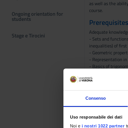
as well as the abili
course.
Ongoing orientation for
students
Prerequisites
Adequate knowledge a
Stage e Tirocini
- Sets and function
inequalities) of firs
- Geometric properti
- Representation in
- Basics of trigonom
- Functions, graphs,
- Power, root, absol
- Exponential and l
- Trigonometric func
Consenso
- Solving simple equ
- Representing data,
- Logical deduction
Uso responsabile dei dati
Program
Noi e
i nostri 1022 partner
t