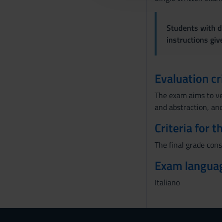
c
o
Students with di
n
instructions gi
s
e
n
Evaluation cr
s
o
The exam aims to ver
and abstraction, and
Criteria for 
The final grade cons
Exam langua
Italiano