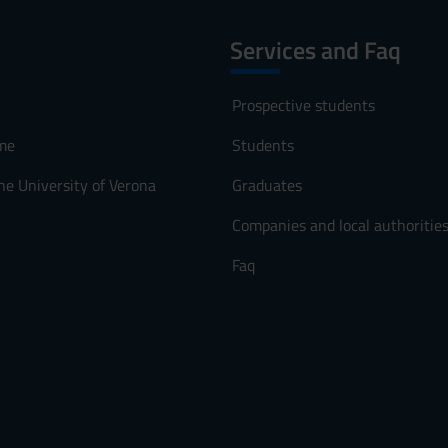
Services and Faq
Prospective students
me
Students
he University of Verona
Graduates
Companies and local authoritie
Faq