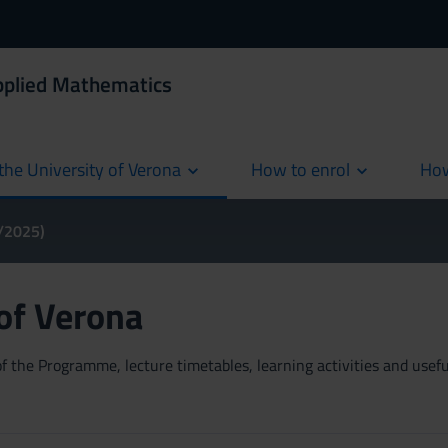
Applied Mathematics
the University of Verona
How to enrol
How
cur
4/2025)
 of Verona
 the Programme, lecture timetables, learning activities and useful