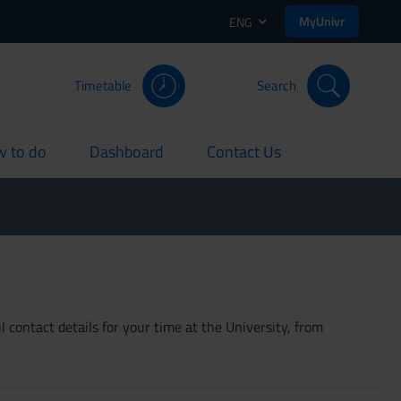
MyUnivr
ENG
Timetable
Search
 to do
Dashboard
Contact Us
rent
current
current
 contact details for your time at the University, from