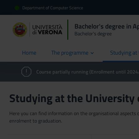
Department of Computer Science
Bachelor's degree in 
Bachelor's degree
Home
The programme
Studying at 
current
Course partially running (Enrollment until 202
Studying at the University
Here you can find information on the organisational aspects of
enrolment to graduation.