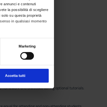
re annunci e contenuti
vete la possibilità di scegliere
li solo su questa proprietà
consenso in qualsiasi momento
alche metro,
Marketing
e specifiche (impronte
ezione dettagli
. Puoi
Accetta tutti
l media e per analizzare il
ostri partner che si occupano
as homework and discussed during optional tutorials.
azioni che hai fornito loro o
re equal for attending and non-attending students.