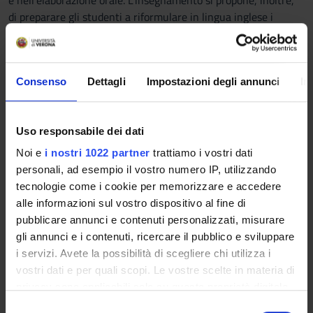
e nell’elaborazione orale. L’insegnamento si propone, inoltre,
di preparare gli studenti a riformulare in lingua inglese i
contenuti della ricerca in forma scritta.
Prerequisiti e nozioni di base
Consenso
Dettagli
Impostazioni degli annunci
In
Buona conoscenza della lingua inglese e della terminologia
medica appropriata
Programma
Uso responsabile dei dati
Noi e
i nostri 1022 partner
trattiamo i vostri dati
Revisione delle strutture grammaticali e del lessico chiave
personali, ad esempio il vostro numero IP, utilizzando
utilizzati nella scrittura scientifica e nella produzione orale,
tecnologie come i cookie per memorizzare e accedere
tra cui forme presenti, forme passate, forme future e
alle informazioni sul vostro dispositivo al fine di
previsioni, verbi modali e verbi frasali utilizzati nella scrittura
pubblicare annunci e contenuti personalizzati, misurare
e nel parlato medico, forme del presente perfetto, condizionali
gli annunci e i contenuti, ricercare il pubblico e sviluppare
e congiunzioni utilizzate nella scrittura. Inoltre, profili
i servizi. Avete la possibilità di scegliere chi utilizza i
professionali/CV, proposte di progetto, revisioni e relazioni
vostri dati e per quali scopi. Le vostre scelte in materia di
scientifiche e comunicazione medico/paziente vengono
privacy sono applicabili solo su questa proprietà digitale
insegnati sia in forma scritta che orale.
in cui avete effettuato le vostre scelte. È possibile
S