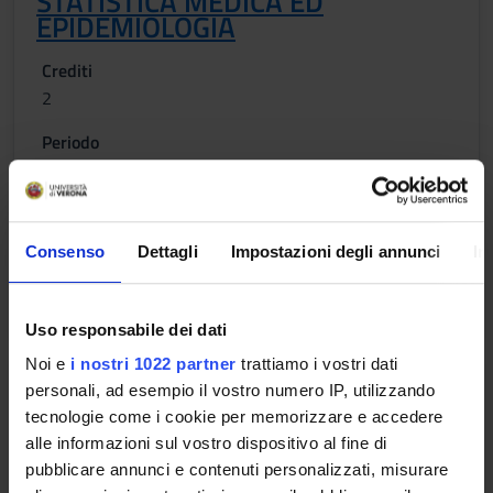
STATISTICA MEDICA ED
EPIDEMIOLOGIA
Crediti
2
Periodo
1° SEMESTRE LM PROF. SAN. 24-25
Docenti
Maria Elisabetta Zanolin
Consenso
Dettagli
Impostazioni degli annunci
In
Orario Lezioni
Uso responsabile dei dati
Noi e
i nostri 1022 partner
trattiamo i vostri dati
SISTEMI DI GESTIONE
personali, ad esempio il vostro numero IP, utilizzando
INFORMATIZZATA DEI DATI NELLE
tecnologie come i cookie per memorizzare e accedere
ORGANIZZAZIONI
alle informazioni sul vostro dispositivo al fine di
pubblicare annunci e contenuti personalizzati, misurare
Crediti