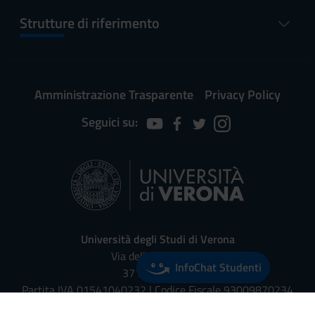
Strutture di riferimento
Amministrazione Trasparente
Privacy Policy
Seguici su:
Università degli Studi di Verona
Via dell'Artigliere, 8
InfoChat Studenti
37129, Verona
Partita IVA 01541040232 | Codice Fiscale 93009870234