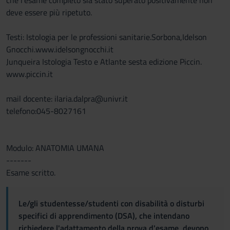
che l'esame completo sia stato superato positivamente non
deve essere più ripetuto.
Testi: Istologia per le professioni sanitarie.Sorbona,Idelson
Gnocchi.www.idelsongnocchi.it
Junqueira Istologia Testo e Atlante sesta edizione Piccin.
www.piccin.it
mail docente: ilaria.dalpra@univr.it
telefono:045-8027161
Modulo: ANATOMIA UMANA
-------
Esame scritto.
Le/gli studentesse/studenti con disabilità o disturbi
specifici di apprendimento (DSA), che intendano
richiedere l'adattamento della prova d'esame, devono