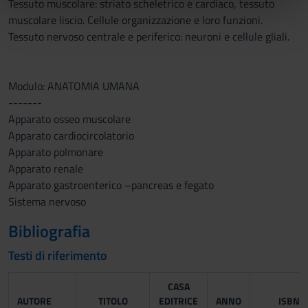
Tessuto muscolare: striato scheletrico e cardiaco, tessuto
nostri partner che si occupano di analisi dei dati web,
muscolare liscio. Cellule organizzazione e loro funzioni.
pubblicità e social media, i quali potrebbero combinarle
Tessuto nervoso centrale e periferico: neuroni e cellule gliali.
con altre informazioni che hai fornito loro o che hanno
raccolto dal tuo utilizzo dei loro servizi.
Modulo: ANATOMIA UMANA
-------
Apparato osseo muscolare
Apparato cardiocircolatorio
Apparato polmonare
Apparato renale
Apparato gastroenterico –pancreas e fegato
Sistema nervoso
Bibliografia
Testi di riferimento
CASA
AUTORE
TITOLO
EDITRICE
ANNO
ISBN