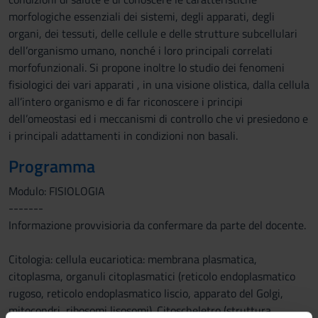
morfologiche essenziali dei sistemi, degli apparati, degli
organi, dei tessuti, delle cellule e delle strutture subcellulari
dell’organismo umano, nonché i loro principali correlati
morfofunzionali. Si propone inoltre lo studio dei fenomeni
fisiologici dei vari apparati , in una visione olistica, dalla cellula
all’intero organismo e di far riconoscere i principi
dell’omeostasi ed i meccanismi di controllo che vi presiedono e
i principali adattamenti in condizioni non basali.
Programma
Modulo: FISIOLOGIA
-------
Informazione provvisioria da confermare da parte del docente.
Citologia: cellula eucariotica: membrana plasmatica,
citoplasma, organuli citoplasmatici (reticolo endoplasmatico
rugoso, reticolo endoplasmatico liscio, apparato del Golgi,
mitocondri, ribosomi lisosomi). Citoscheletro (struttura