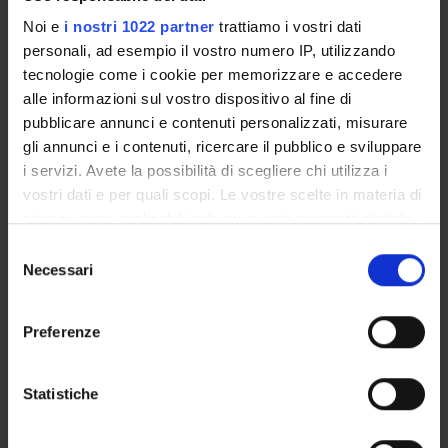
Crediti
Noi e
i nostri 1022 partner
trattiamo i vostri dati
1
personali, ad esempio il vostro numero IP, utilizzando
tecnologie come i cookie per memorizzare e accedere
Periodo
alle informazioni sul vostro dispositivo al fine di
1 SEMESTRE PROFESSIONI SANITARIE
pubblicare annunci e contenuti personalizzati, misurare
gli annunci e i contenuti, ricercare il pubblico e sviluppare
Docenti
i servizi. Avete la possibilità di scegliere chi utilizza i
Emanuela Bottani
vostri dati e per quali scopi. Le vostre scelte in materia di
privacy sono applicabili solo su questa proprietà digitale
Orario Lezioni
in cui avete effettuato le vostre scelte. È possibile
S
modificare o revocare il proprio consenso in qualsiasi
Necessari
e
momento dalla Dichiarazione sui cookie o facendo clic
l
MICROBIOLOGIA
sull'icona di attivazione della privacy.
e
Preferenze
z
Crediti
Con il tuo consenso, vorremmo anche:
i
1
raccogliere informazioni sulla tua posizione
o
Statistiche
geografica, con un'approssimazione di qualche
n
Periodo
metro,
e