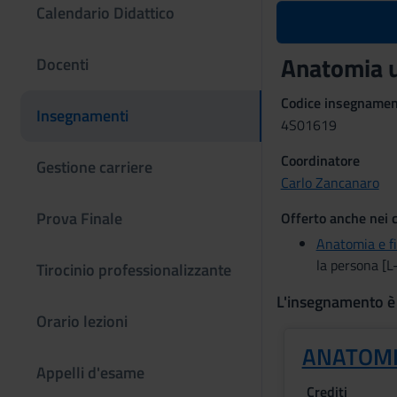
Calendario Didattico
Anatomia u
Docenti
Codice insegname
Insegnamenti
4S01619
Coordinatore
Gestione carriere
Carlo Zancanaro
Prova Finale
Offerto anche nei c
Anatomia e f
la persona [L
Tirocinio professionalizzante
L'insegnamento è
Orario lezioni
ANATOM
Appelli d'esame
Crediti