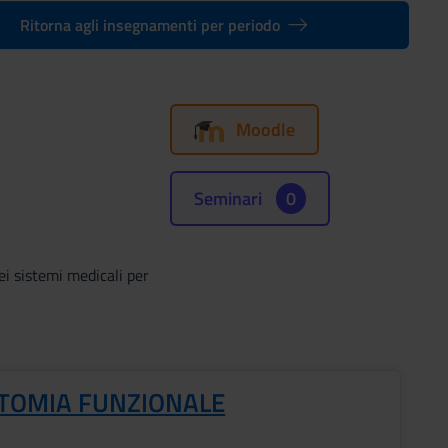
Ritorna agli insegnamenti per periodo
Moodle
Seminari
0
ei sistemi medicali per
TOMIA FUNZIONALE