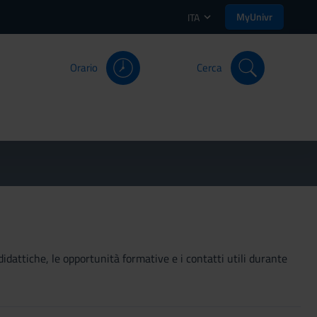
MyUnivr
ITA
Orario
Cerca
didattiche, le opportunità formative e i contatti utili durante