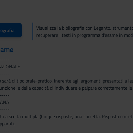
Visualizza la bibliografia con Leganto, strument
iografia
recuperare i testi in programma d'esame in mod
same
-----
NZIONALE
-----
 sarà di tipo orale-pratico, inerente agli argomenti presentati a lez
unzione, e della capacità di individuare e palpare correttamente le
-----
MANA
-----
a a scelta multipla (Cinque risposte, una corretta. Risposta corre
pparati.
-----