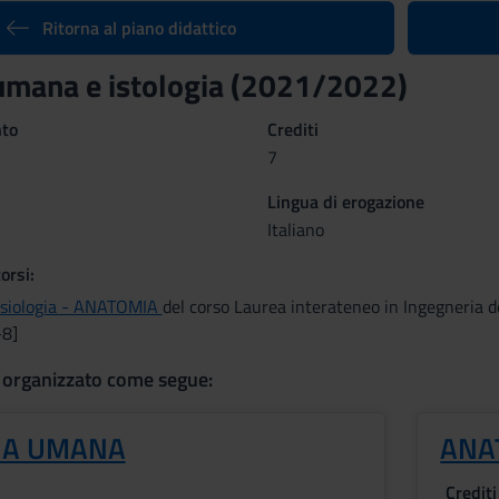
Ritorna al piano didattico
mana e istologia (2021/2022)
nto
Crediti
7
Lingua di erogazione
Italiano
orsi:
isiologia - ANATOMIA
del corso Laurea interateneo in Ingegneria d
-8]
 organizzato come segue:
IA UMANA
ANA
Crediti