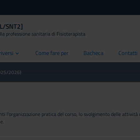
 [L/SNT2]
la professione sanitaria di Fisioterapista
riversi
Come fare per
Bacheca
Contatti
current
current
current
2025/2026)
ti l'organizzazione pratica del corso, lo svolgimento delle attività 
e.