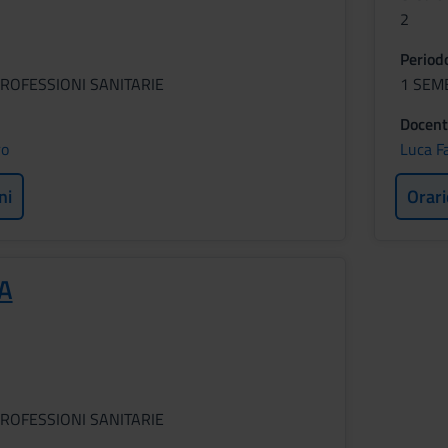
2
Period
ROFESSIONI SANITARIE
1 SEM
Docent
ro
Luca Fa
ni
Orari
A
ROFESSIONI SANITARIE