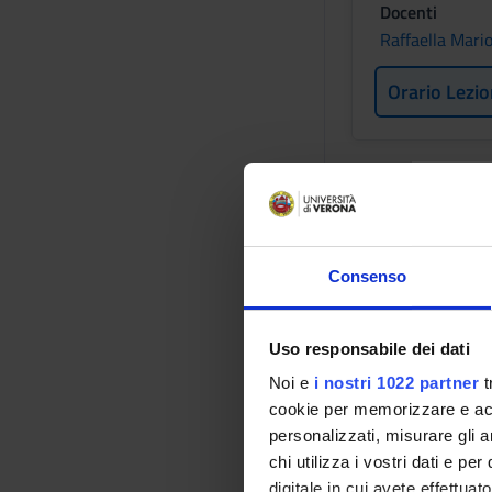
Docenti
Raffaella Mario
Orario Lezio
Obiettivi for
Fornire conoscenze 
far apprendere agli 
umano. Al termine de
Consenso
ciascuna componente 
strutturali dei diver
enfatizzando la com
Uso responsabile dei dati
capacità di descrive
Noi e
i nostri 1022 partner
t
rapporti immediati 
cookie per memorizzare e acce
l’anatomia funzional
personalizzati, misurare gli an
strutture che sono i
chi utilizza i vostri dati e pe
digitale in cui avete effettua