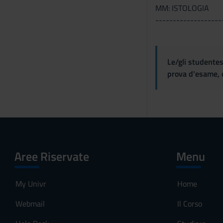
MM: ISTOLOGIA
-------------------
Le/gli studentes
prova d'esame, d
Aree Riservate
Menu
My Univr
Home
Webmail
Il Corso