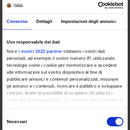
------------------------
MM: STATISTICA DESCRITTIVA
------------------------
Consenso
Dettagli
Impostazioni degli annunci
In
Utilizzo della statistica in ambito sanitario Raccolta e
presentazione dei dati: Misurazione e tipi di variabili
Precisione e accuratezza di un procedimento di misurazione
Uso responsabile dei dati
Costruzione tabelle a 1 e 2 entrate Frequenze assolute e
Noi e
i nostri 1022 partner
trattiamo i vostri dati
relative Frequenze cumulate Rappresentazione grafica dei
personali, ad esempio il vostro numero IP, utilizzando
dati: (istogrammi orizzontali o verticali, poligoni delle
tecnologie come i cookie per memorizzare e accedere
frequenze semplici e cumulate, grafici per punti e per
alle informazioni sul vostro dispositivo al fine di
spezzate, diagrammi circolari) Misure di posizione e
pubblicare annunci e contenuti personalizzati, misurare
dispersione: Moda Quantili e mediana Media aritmetica
gli annunci e i contenuti, ricercare il pubblico e sviluppare
semplice e ponderata Range e deviazione standard
i servizi. Avete la possibilità di scegliere chi utilizza i
Coefficiente di variazione Cenni di calcolo delle probabilità
vostri dati e per quali scopi. Le vostre scelte in materia di
Definizione di probabilità Regola dell’addizione e della
privacy sono applicabili solo su questa proprietà digitale
moltiplicazione Probabilità indipendenti e condizionate
in cui avete effettuato le vostre scelte. È possibile
S
------------------------
modificare o revocare il proprio consenso in qualsiasi
Necessari
e
MM: BIOLOGIA APPLICATA
momento dalla Dichiarazione sui cookie o facendo clic
l