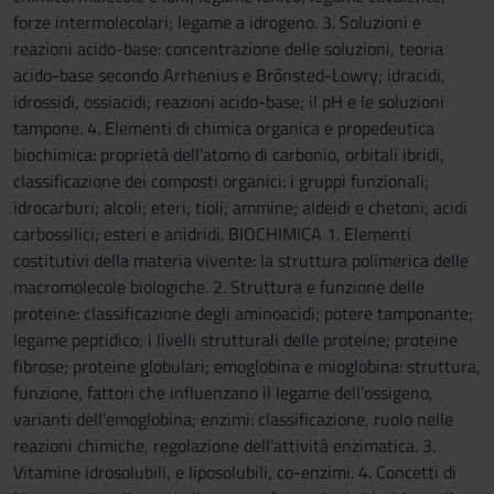
forze intermolecolari; legame a idrogeno. 3. Soluzioni e
reazioni acido-base: concentrazione delle soluzioni, teoria
acido-base secondo Arrhenius e Brőnsted-Lowry; idracidi,
idrossidi, ossiacidi; reazioni acido-base; il pH e le soluzioni
tampone. 4. Elementi di chimica organica e propedeutica
biochimica: proprietà dell’atomo di carbonio, orbitali ibridi,
classificazione dei composti organici: i gruppi funzionali;
idrocarburi; alcoli; eteri; tioli; ammine; aldeidi e chetoni; acidi
carbossilici; esteri e anidridi. BIOCHIMICA 1. Elementi
costitutivi della materia vivente: la struttura polimerica delle
macromolecole biologiche. 2. Struttura e funzione delle
proteine: classificazione degli aminoacidi; potere tamponante;
legame peptidico; i livelli strutturali delle proteine; proteine
fibrose; proteine globulari; emoglobina e mioglobina: struttura,
funzione, fattori che influenzano il legame dell’ossigeno,
varianti dell’emoglobina; enzimi: classificazione, ruolo nelle
reazioni chimiche, regolazione dell’attività enzimatica. 3.
Vitamine idrosolubili, e liposolubili, co-enzimi. 4. Concetti di