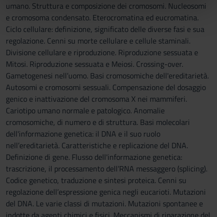
nostri partner che si occupano di analisi dei dati web,
umano. Struttura e composizione dei cromosomi. Nucleosomi
pubblicità e social media, i quali potrebbero combinarle
e cromosoma condensato. Eterocromatina ed eucromatina.
con altre informazioni che hai fornito loro o che hanno
Ciclo cellulare: definizione, significato delle diverse fasi e sua
raccolto dal tuo utilizzo dei loro servizi.
regolazione. Cenni su morte cellulare e cellule staminali.
Divisione cellulare e riproduzione. Riproduzione sessuata e
Mitosi. Riproduzione sessuata e Meiosi. Crossing-over.
Gametogenesi nell’uomo. Basi cromosomiche dell'ereditarietà.
Autosomi e cromosomi sessuali. Compensazione del dosaggio
genico e inattivazione del cromosoma X nei mammiferi.
Cariotipo umano normale e patologico. Anomalie
cromosomiche, di numero e di struttura. Basi molecolari
dell'informazione genetica: il DNA e il suo ruolo
nell’ereditarietà. Caratteristiche e replicazione del DNA.
Definizione di gene. Flusso dell'informazione genetica:
trascrizione, il processamento dell’RNA messaggero (splicing).
Codice genetico, traduzione e sintesi proteica. Cenni su
regolazione dell’espressione genica negli eucarioti. Mutazioni
del DNA. Le varie classi di mutazioni. Mutazioni spontanee e
indotte da agenti chimici e fisici. Meccanismi di riparazione del