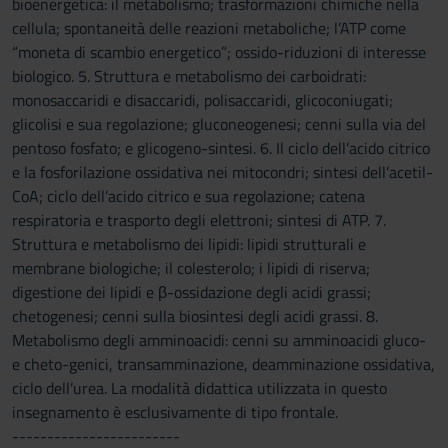
bioenergetica: il metabolismo; trasformazioni chimiche nella
cellula; spontaneità delle reazioni metaboliche; l’ATP come
“moneta di scambio energetico”; ossido-riduzioni di interesse
biologico. 5. Struttura e metabolismo dei carboidrati:
monosaccaridi e disaccaridi, polisaccaridi, glicoconiugati;
glicolisi e sua regolazione; gluconeogenesi; cenni sulla via del
pentoso fosfato; e glicogeno-sintesi. 6. Il ciclo dell’acido citrico
e la fosforilazione ossidativa nei mitocondri; sintesi dell’acetil-
CoA; ciclo dell’acido citrico e sua regolazione; catena
respiratoria e trasporto degli elettroni; sintesi di ATP. 7.
Struttura e metabolismo dei lipidi: lipidi strutturali e
membrane biologiche; il colesterolo; i lipidi di riserva;
digestione dei lipidi e β-ossidazione degli acidi grassi;
chetogenesi; cenni sulla biosintesi degli acidi grassi. 8.
Metabolismo degli amminoacidi: cenni su amminoacidi gluco-
e cheto-genici, transamminazione, deamminazione ossidativa,
ciclo dell’urea. La modalità didattica utilizzata in questo
insegnamento è esclusivamente di tipo frontale.
------------------------