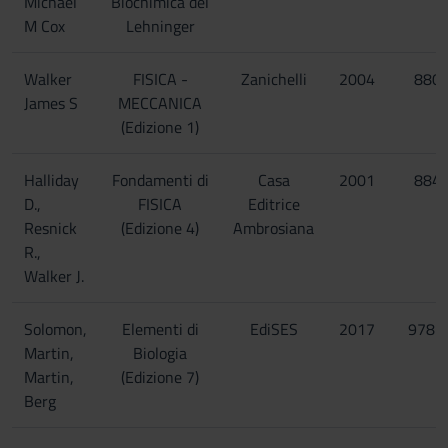
Michael
Biochimica del
M Cox
Lehninger
Walker
FISICA -
Zanichelli
2004
880
James S
MECCANICA
(Edizione 1)
Halliday
Fondamenti di
Casa
2001
884
D.,
FISICA
Editrice
Resnick
(Edizione 4)
Ambrosiana
R.,
Walker J.
Solomon,
Elementi di
EdiSES
2017
978-
Martin,
Biologia
9
Martin,
(Edizione 7)
Berg