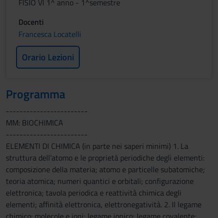
FISIO VI 1^ anno - 1^semestre
Docenti
Francesca Locatelli
Orario Lezioni
Programma
------------------------
MM: BIOCHIMICA
------------------------
ELEMENTI DI CHIMICA (in parte nei saperi minimi) 1. La
struttura dell’atomo e le proprietà periodiche degli elementi:
composizione della materia; atomo e particelle subatomiche;
teoria atomica; numeri quantici e orbitali; configurazione
elettronica; tavola periodica e reattività chimica degli
elementi; affinità elettronica, elettronegatività. 2. Il legame
chimico: molecole e ioni; legame ionico; legame covalente;