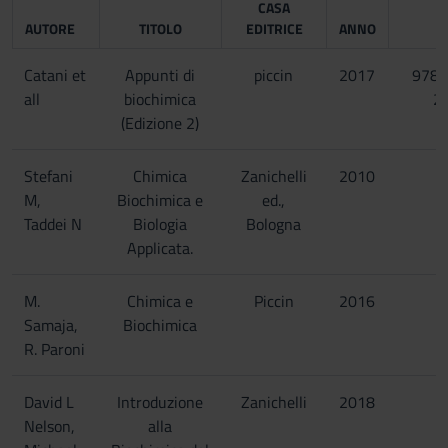
CASA
AUTORE
TITOLO
EDITRICE
ANNO
Catani et
Appunti di
piccin
2017
978-
all
biochimica
2
(Edizione 2)
Stefani
Chimica
Zanichelli
2010
M,
Biochimica e
ed.,
Taddei N
Biologia
Bologna
Applicata.
M.
Chimica e
Piccin
2016
Samaja,
Biochimica
R. Paroni
David L
Introduzione
Zanichelli
2018
Nelson,
alla