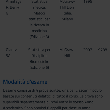
Armitage
Statistica
McGraw-
1996
P, Berry
medica.
Hill Libri
G
Metodi
Italia,
statistici per
Milano
la ricerca in
medicina
(Edizione 3)
Glantz
Statistica per
McGraw-
2007
97888
SA
Discipline
Hill
Biomediche
(Edizione 6)
Modalità d'esame
L’esame consiste di 4 prove scritte, una per ciascun modulo,
basate sui contenuti didattici di tutto il corso. Le prove sono
superabili separatamente purché entro lo stesso Anno
Accademico. Sono previsti 6 appelli per ciascun anno