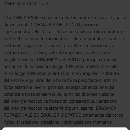
MM: FISICA APPLICATA
------------------------
NOZIONI DI BASE esempi introduttivi unità di misura e analisi
dimensionale CINEMATICA DEL PUNTO posizione,
spostamento, velocità, accelerazione moto rettilineo uniforme
moto rettilineo uniformemente accelerato grandezze scalari e
vettoriali, rappresentazione di un vettore, operazioni tra
vettori moto circolare, velocità angolare, accelerazione
angolare esempi DINAMICA DEL PUNTO principio d'inerzia,
nozione di forza seconda legge di Newton, massa inerziale,
terza legge di Newton quantità di moto, impulso risultante
delle forze, equilibrio delle forze forza peso forze di attrito
forze elastiche lavoro, potenza, energia cinetica, energia
potenziale forze conservative, principio di conservazione
dell'energia meccanica forze non conservative, variazione
dell'energia meccanica sistemi di punti esempi DINAMICA
ROTAZIONALE ED EQUILIBRIO STATICO cinematica del corpo
rigido, traslazione, rotazione, rototraslazione momento
d'inerzia momento della forza equilibrio statico esempi