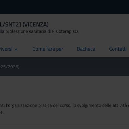
 [L/SNT2] (VICENZA)
la professione sanitaria di Fisioterapista
riversi
Come fare per
Bacheca
Contatti
current
current
current
2025/2026)
ti l'organizzazione pratica del corso, lo svolgimento delle attività 
e.