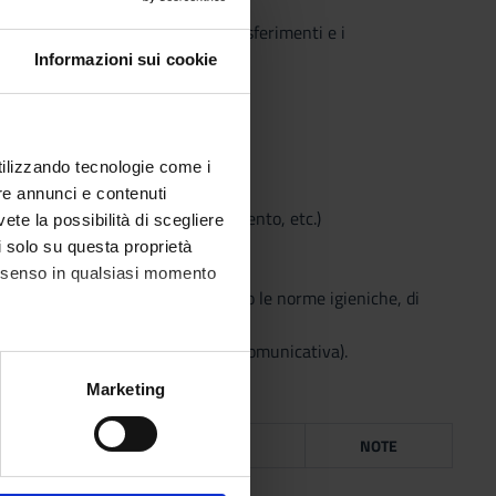
amenti, i passaggi posturali, i trasferimenti e i
Informazioni sui cookie
manuale dei pazienti
se più efficaci
utilizzando tecnologie come i
re annunci e contenuti
imento, tavoletta per il trasferimento, etc.)
vete la possibilità di scegliere
li solo su questa proprietà
consenso in qualsiasi momento
zionamenti del paziente osservando le norme igieniche, di
 linguaggio appropriato (abilità comunicativa).
alche metro,
Marketing
e specifiche (impronte
ICE
ANNO
ISBN
NOTE
ezione dettagli
. Puoi