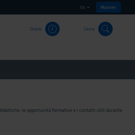
MyUnivr
ITA
Orario
Cerca
didattiche, le opportunità formative e i contatti utili durante