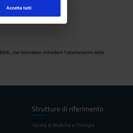
2019
Accetta tutti
l media e per analizzare il
ostri partner che si occupano
azioni che hai fornito loro o
(DSA), che intendano richiedere l'adattamento della
Strutture di riferimento
Facoltà di Medicina e Chirurgia