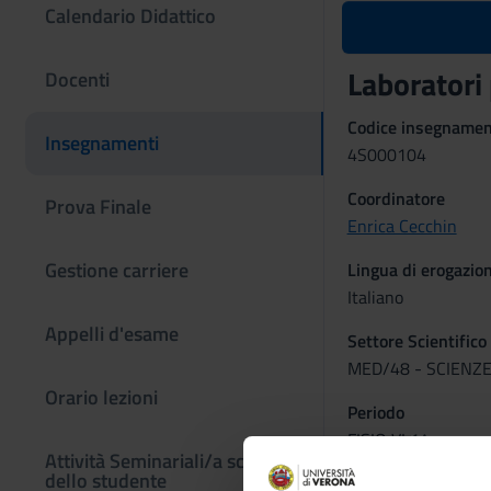
Calendario Didattico
Laboratori
Docenti
Codice insegname
Insegnamenti
4S000104
Coordinatore
Prova Finale
Enrica Cecchin
Gestione carriere
Lingua di erogazio
Italiano
Appelli d'esame
Settore Scientifico
MED/48 - SCIENZE
Orario lezioni
Periodo
FISIO VI 1^ anno -
Attività Seminariali/a scelta
dello studente
Programma