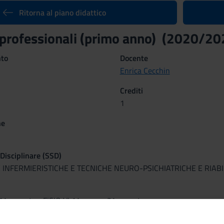
Ritorna al piano didattico
 professionali (primo anno) (2020/20
nto
Docente
Enrica Cecchin
Crediti
1
ne
 Disciplinare (SSD)
 INFERMIERISTICHE E TECNICHE NEURO-PSICHIATRICHE E RIABI
 1^semestre, FISIO VI 1^ anno - 2^semestre