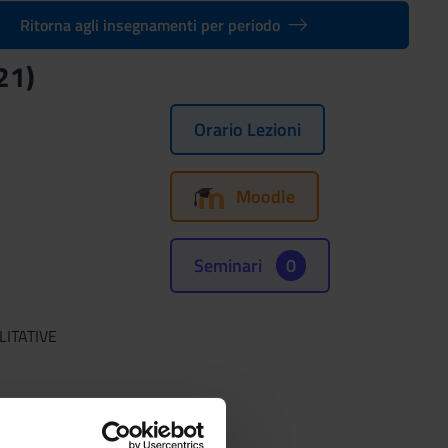
Ritorna agli insegnamenti per periodo
21)
Orario Lezioni
Moodle
Seminari
0
LITATIVE