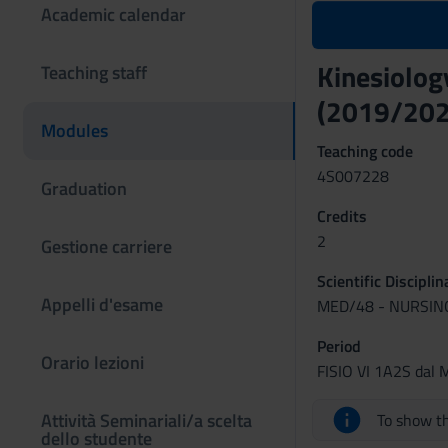
Academic calendar
Kinesiolog
Teaching staff
(2019/202
Modules
Teaching code
4S007228
Graduation
Credits
2
Gestione carriere
Scientific Discipli
Appelli d'esame
MED/48 - NURSIN
Period
Orario lezioni
FISIO VI 1A2S dal 
Attività Seminariali/a scelta
To show th
dello studente