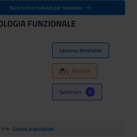
Back to the modules per semester
ESIOLOGIA FUNZIONALE
Lessons timetable
Moodle
Seminars
0
s link:
Course organization