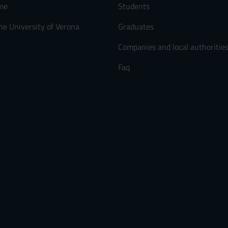
me
Students
he University of Verona
Graduates
Companies and local authoritie
Faq