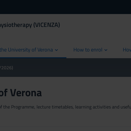
hysiotherapy (VICENZA)
the University of Verona
How to enrol
How
cur
5/2026)
 of Verona
 the Programme, lecture timetables, learning activities and useful