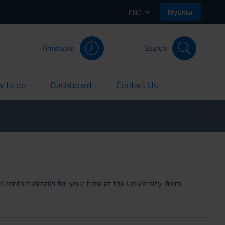
MyUnivr
ENG
Timetable
Search
 to do
Dashboard
Contact Us
rent
current
current
 contact details for your time at the University, from