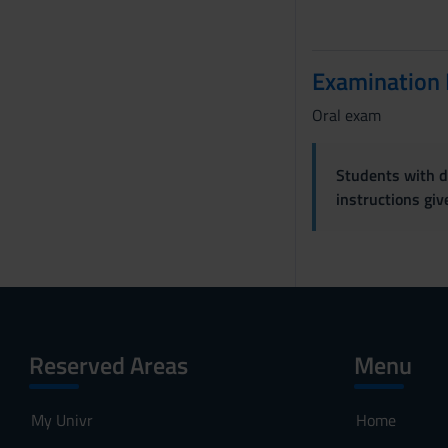
s
e
n
Examination
s
Oral exam
o
Students with di
instructions gi
Reserved Areas
Menu
My Univr
Home