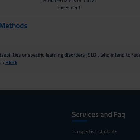
pathomechanics of human
movement
 Methods
sabilities or specific learning disorders (SLD), who intend to re
ven
HERE
Services and Faq
Prospective students