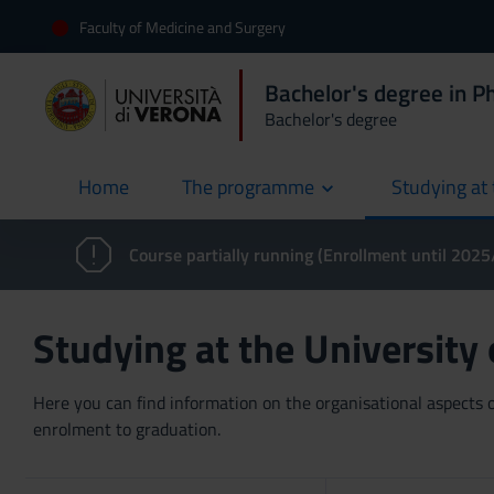
Faculty of Medicine and Surgery
Bachelor's degree in P
Bachelor's degree
Home
The programme
Studying at 
current
Course partially running (Enrollment until 202
Studying at the University
Here you can find information on the organisational aspects of
enrolment to graduation.