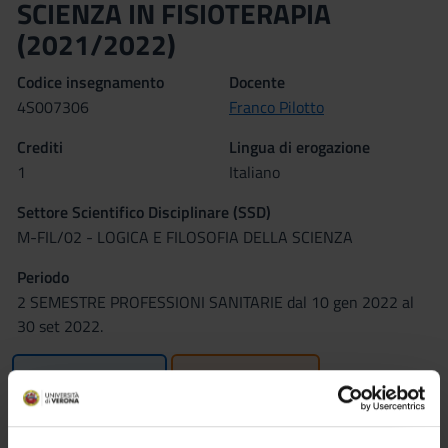
SCIENZA IN FISIOTERAPIA
(2021/2022)
Codice insegnamento
Docente
4S007306
Franco Pilotto
Crediti
Lingua di erogazione
1
Italiano
Settore Scientifico Disciplinare (SSD)
M-FIL/02 - LOGICA E FILOSOFIA DELLA SCIENZA
Periodo
2 SEMESTRE PROFESSIONI SANITARIE dal 10 gen 2022 al
30 set 2022.
Orario Lezioni
Moodle