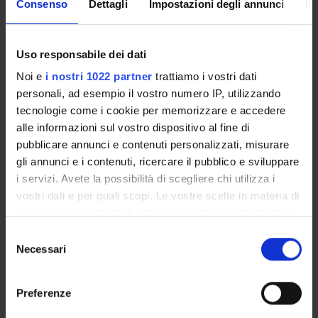
Seminari
0
Consenso
Dettagli
Impostazioni degli annunci
In
Per visualizzare la struttura dell’insegnamento a
Uso responsabile dei dati
cui questo modulo appartiene, consultare:
organizzazione dell'insegnamento
Noi e
i nostri 1022 partner
trattiamo i vostri dati
personali, ad esempio il vostro numero IP, utilizzando
Obiettivi formativi
tecnologie come i cookie per memorizzare e accedere
alle informazioni sul vostro dispositivo al fine di
Acquisire il metodo di analisi fattuale della filosofia, in
pubblicare annunci e contenuti personalizzati, misurare
particolare la filosofia della scienza
gli annunci e i contenuti, ricercare il pubblico e sviluppare
Conoscere le implicazioni epistemologiche della medicina
i servizi. Avete la possibilità di scegliere chi utilizza i
come scienza, in particolare della clinica
vostri dati e per quali scopi. Le vostre scelte in materia di
Applicare e valorizzare i metodi della medicina nelle sue
privacy sono applicabili solo su questa proprietà digitale
articolazioni teoriche, cliniche proprie della diagnosi, della
in cui avete effettuato le vostre scelte. È possibile
S
terapia e della prognosi
modificare o revocare il proprio consenso in qualsiasi
Necessari
e
Distinguere e comprendere il rapporto fra ricerca e pratica
momento dalla Dichiarazione sui cookie o facendo clic
l
clinica.
sull'icona di attivazione della privacy.
e
Preferenze
z
Con il tuo consenso, vorremmo anche: