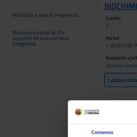
BIOCHIM
Modalità e sedi di frequenza
Credits
2
Riconoscimento di cfu
acquisiti da una carriera
Period
pregressa
1 SEMESTRE P
Academic staf
Giovanni Gotte
Lessons tim
BIOLOGIA
Credits
2
Consenso