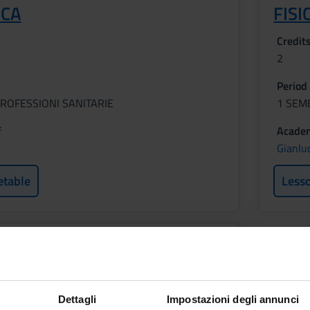
ICA
FISI
Credit
2
Period
ROFESSIONI SANITARIE
1 SEM
f
Academ
Gianlu
etable
Less
 APPLICATA
Dettagli
Impostazioni degli annunci