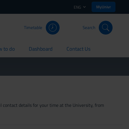
MyUnivr
ENG
Timetable
Search
 to do
Dashboard
Contact Us
rent
current
current
 contact details for your time at the University, from