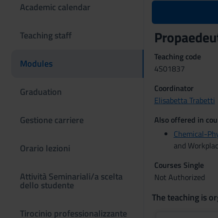
Academic calendar
Propaedeut
Teaching staff
Teaching code
Modules
4S01837
Coordinator
Graduation
Elisabetta Trabetti
Gestione carriere
Also offered in cou
Chemical-Phy
and Workplace
Orario lezioni
Courses Single
Attività Seminariali/a scelta
Not Authorized
dello studente
The teaching is or
Tirocinio professionalizzante