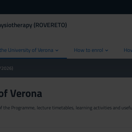
Physiotherapy (ROVERETO)
the University of Verona
How to enrol
How
cur
5/2026)
 of Verona
 the Programme, lecture timetables, learning activities and useful