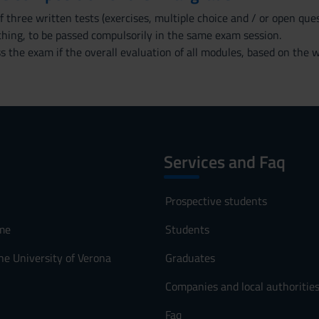
 three written tests (exercises, multiple choice and / or open que
hing, to be passed compulsorily in the same exam session.
s the exam if the overall evaluation of all modules, based on the w
Services and Faq
Prospective students
me
Students
he University of Verona
Graduates
Companies and local authoritie
Faq