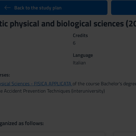
Back to the study plan
ic physical and biological sciences 
Credits
6
Language
Italian
rses:
sical Sciences - FISICA APPLICATA
of the course Bachelor's degre
 Accident Prevention Techniques (interuniversity)
ganized as follows: