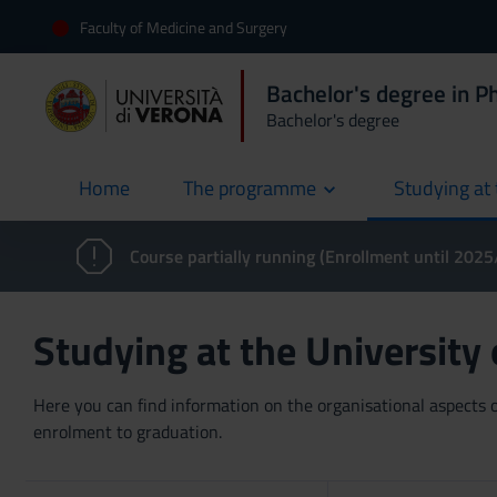
Faculty of Medicine and Surgery
Bachelor's degree in 
Bachelor's degree
Home
The programme
Studying at 
current
Course partially running (Enrollment until 202
Studying at the University
Here you can find information on the organisational aspects of
enrolment to graduation.