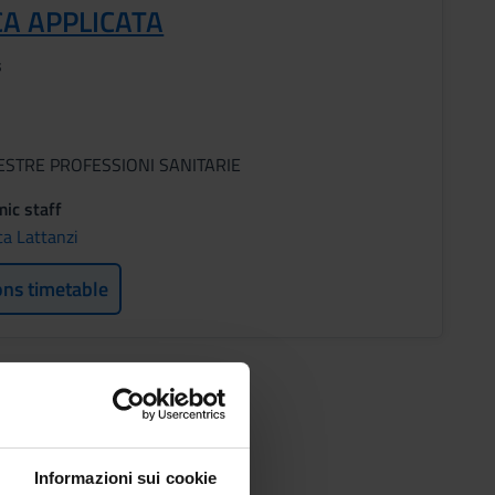
CA APPLICATA
s
ESTRE PROFESSIONI SANITARIE
ic staff
ca Lattanzi
ons timetable
Informazioni sui cookie