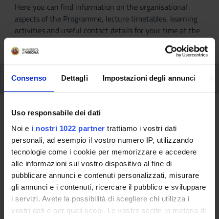
Here you can find information on the organisational
aspects of the Programme, lecture timetables, learning
activities and useful contact details for your time at the
University, from enrolment to graduation.
Modules
Consenso
Dettagli
Impostazioni degli annunci
In
Back to the study plan
Uso responsabile dei dati
Noi e
i nostri 1022 partner
trattiamo i vostri dati
Multidisciplinary seminaries (It
personali, ad esempio il vostro numero IP, utilizzando
will be activated in the
tecnologie come i cookie per memorizzare e accedere
A.Y. 2025/2026)
alle informazioni sul vostro dispositivo al fine di
pubblicare annunci e contenuti personalizzati, misurare
Teaching code
Credits
gli annunci e i contenuti, ricercare il pubblico e sviluppare
4S007391
3
i servizi. Avete la possibilità di scegliere chi utilizza i
vostri dati e per quali scopi. Le vostre scelte in materia di
Scientific Disciplinary Sector (SSD)