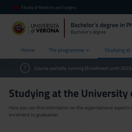
Faculty of Medicine and Surgery
Bachelor's degree in 
Bachelor's degree
Home
The programme
Studying at 
current
Course partially running (Enrollment until 202
Studying at the University
Here you can find information on the organisational aspects of
enrolment to graduation.