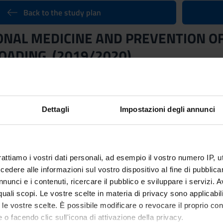
Back to the study plan
ONAL MEDICINE AND PREVENTION OF
OADING (2019/2020)
Teacher
Not yet assigned
Language
Dettagli
Impostazioni degli annunci
Italian
nary Sector (SSD)
Period
TIONAL MEDICINE
FISIO ROV 1A1S dal Oct 9, 201
rattiamo i vostri dati personali, ad esempio il vostro numero IP, 
dere alle informazioni sul vostro dispositivo al fine di pubblica
nunci e i contenuti, ricercare il pubblico e sviluppare i servizi. A
r quali scopi. Le vostre scelte in materia di privacy sono applicabi
tcomes
to le vostre scelte. È possibile modificare o revocare il proprio 
 o facendo clic sull'icona di attivazione della privacy.
CINE AND PREVENTION OF THE DAMAGE CAUSED BY MOVEMENT Kn