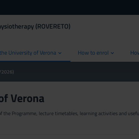
Physiotherapy (ROVERETO)
the University of Verona
How to enrol
How
cur
5/2026)
 of Verona
 the Programme, lecture timetables, learning activities and useful