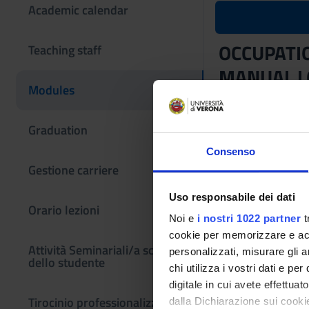
Academic calendar
OCCUPATI
Teaching staff
MANUAL L
Modules
Teaching code
4S007257
Graduation
Credits
Consenso
1
Gestione carriere
Scientific Discipli
Uso responsabile dei dati
Orario lezioni
MED/44 - OCCUPA
Noi e
i nostri 1022 partner
t
cookie per memorizzare e acce
Location
Attività Seminariali/a scelta
personalizzati, misurare gli an
ROVERETO
dello studente
chi utilizza i vostri dati e pe
Learning ou
digitale in cui avete effettua
Tirocinio professionalizzante
dalla Dichiarazione sui cookie
OCCUPATIONAL MEDI