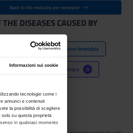
Back to the modules per semester
 THE DISEASES CAUSED BY
Lessons timetable
Informazioni sui cookie
Seminars
0
9 al Dec 13, 2019.
utilizzando tecnologie come i
re annunci e contenuti
vete la possibilità di scegliere
li solo su questa proprietà
consenso in qualsiasi momento
ow the organisation of the prevention system at work