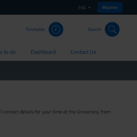
MyUnivr
ENG
Timetable
Search
 to do
Dashboard
Contact Us
rent
current
current
 contact details for your time at the University, from