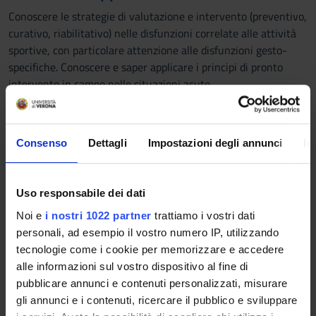
Conoscere le strategie di valutazione e intervento (preventivo,
curativo, riabilitativo) nelle disfunzioni correlate alle attività
sportive, con particolare attenzione alle disfunzioni gesto-
specifiche. Conoscere e saper applicare i principi di pronto
intervento in campo nelle situazioni acute.
Prerequisiti e nozioni di base
conduzione dell'anamnesi e dell'esame obiettivo e conoscenze
Consenso
Dettagli
Impostazioni degli annunci
In
di artrocinematica
Programma
Uso responsabile dei dati
- introduzione alla lezione "procedure di valutazione"
Noi e
i nostri 1022 partner
trattiamo i vostri dati
- ripasso sul ragionamento clinico, anamnesi e esame clinico
personali, ad esempio il vostro numero IP, utilizzando
di base
tecnologie come i cookie per memorizzare e accedere
- caratteristiche dei test diagnostici: affidabilità, validità,
alle informazioni sul vostro dispositivo al fine di
sensibilità, specificità, valore predittivo positivo e negativo e
pubblicare annunci e contenuti personalizzati, misurare
likelihood ratio
gli annunci e i contenuti, ricercare il pubblico e sviluppare
- misure di outcome e concetto di clinical prediction rule e