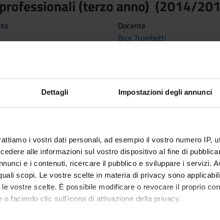
 professionali (terzo anno) (2014/20
nto
Docente
Bice Trombetti
Crediti
1
ne
Settore Scientifico Disciplinar
Dettagli
Impostazioni degli annunci
MED/50 - SCIENZE TECNICHE
1^ SEMESTRE, LOGO 3^ ANNO - 2^ SEMESTRE
rattiamo i vostri dati personali, ad esempio il vostro numero IP, 
dere alle informazioni sul vostro dispositivo al fine di pubblica
nunci e i contenuti, ricercare il pubblico e sviluppare i servizi. A
r quali scopi. Le vostre scelte in materia di privacy sono applicabi
to le vostre scelte. È possibile modificare o revocare il proprio 
 o facendo clic sull'icona di attivazione della privacy.