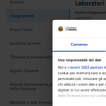
Laboratori
Docenti
Codice insegname
Insegnamenti
4S000205
Coordinatore
Prova Finale
Bice Trombetti
Gestione carriere
Lingua di erogazio
Consenso
Italiano
Tirocinio professionalizzante
Periodo
Uso responsabile dei dati
LOGO 3^ ANNO - 
Noi e
i nostri 1022 partner
t
Appelli d'esame
cookie per memorizzare e acce
personalizzati, misurare gli an
Attività Seminariali/a scelta
chi utilizza i vostri dati e pe
dello studente
digitale in cui avete effettua
dalla Dichiarazione sui cookie
Modalità e sedi di frequenza