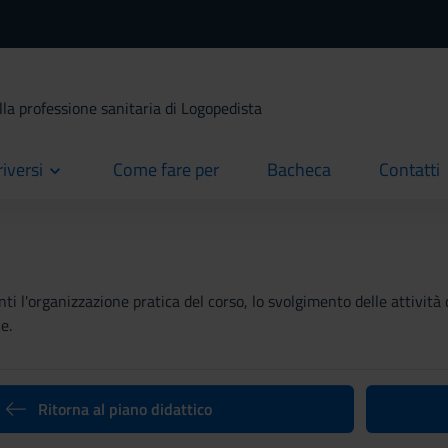
lla professione sanitaria di Logopedista
riversi
Come fare per
Bacheca
Contatti
current
current
current
ti l'organizzazione pratica del corso, lo svolgimento delle attività 
e.
Ritorna al piano didattico