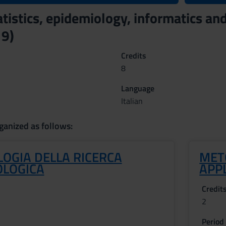
atistics, epidemiology, informatics a
9)
Credits
8
Language
Italian
ganized as follows:
OGIA DELLA RICERCA
MET
OLOGICA
APPL
Credit
2
Period