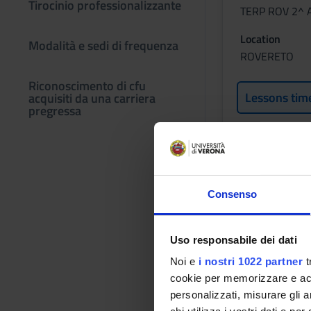
Tirocinio professionalizzante
TERP ROV 2^ 
Location
Modalità e sedi di frequenza
ROVERETO
Riconoscimento di cfu
Lessons tim
acquisiti da una carriera
pregressa
STATISTI
Credits
Consenso
2
Period
Uso responsabile dei dati
TERP ROV 2^ 
Noi e
i nostri 1022 partner
t
Location
cookie per memorizzare e acce
ROVERETO
personalizzati, misurare gli an