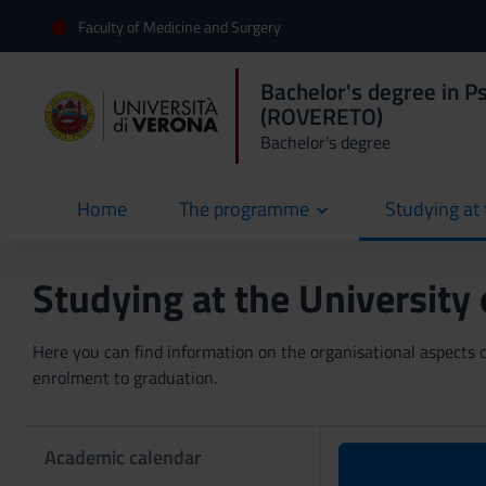
Faculty of Medicine and Surgery
Bachelor's degree in Ps
(ROVERETO)
Bachelor's degree
Home
The programme
Studying at 
current
Studying at the University
Here you can find information on the organisational aspects of
enrolment to graduation.
Academic calendar