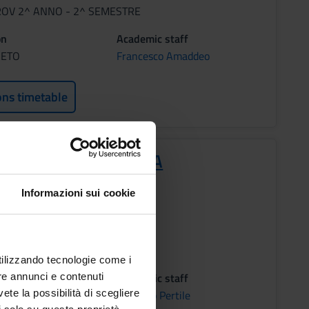
ROV 2^ ANNO - 2^ SEMESTRE
on
Academic staff
RETO
Francesco Amaddeo
ons timetable
ORMATICA APPLICATA
s
Informazioni sui cookie
ROV 2^ ANNO - 2^ SEMESTRE
utilizzando tecnologie come i
on
Academic staff
re annunci e contenuti
RETO
Riccardo Pertile
vete la possibilità di scegliere