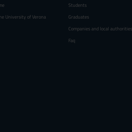
me
Students
he University of Verona
Graduates
Companies and local authoritie
Faq