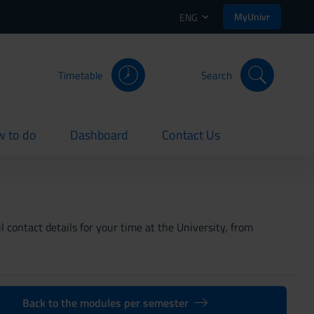
MyUnivr
ENG
Timetable
Search
 to do
Dashboard
Contact Us
rent
current
current
 contact details for your time at the University, from
Back to the modules per semester