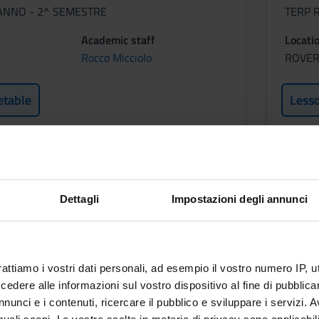
ANNO - 2^ SEMESTRE
TERP 
Academic staff
Locati
Rocco Micciolo
ROVE
etable
Less
CA MEDICA
INF
Credit
Dettagli
Impostazioni degli annunci
2
Period
ANNO - 2^ SEMESTRE
TERP 
rattiamo i vostri dati personali, ad esempio il vostro numero IP, 
Academic staff
Locati
dere alle informazioni sul vostro dispositivo al fine di pubblica
Lucia Cazzoletti
ROVE
nunci e i contenuti, ricercare il pubblico e sviluppare i servizi. A