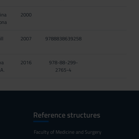
tina
2000
rona
ll
2007
9788838639258
va
2016
978-88-299-
.A.
2765-4
Reference structures
Faculty of Medicine and Surgery