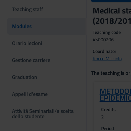
Medical st
Teaching staff
(2018/201
Modules
Teaching code
4S000206
Orario lezioni
Coordinator
Rocco Micciolo
Gestione carriere
The teaching is or
Graduation
METODOL
Appelli d'esame
EPIDEMI
Credits
Attività Seminariali/a scelta
dello studente
2
Period