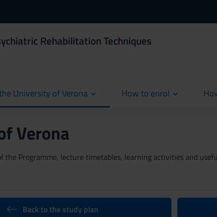
ychiatric Rehabilitation Techniques
the University of Verona
How to enrol
How
cur
 of Verona
 the Programme, lecture timetables, learning activities and useful
Back to the study plan