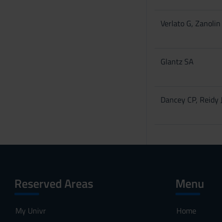
s
e
Verlato G, Zanoli
n
s
o
Glantz SA
Dancey CP, Reidy 
Reserved Areas
Menu
My Univr
Home