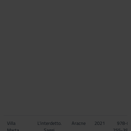
Villa
L'interdetto.
Aracne
2021
978-8
Marta
Saggi
255-398