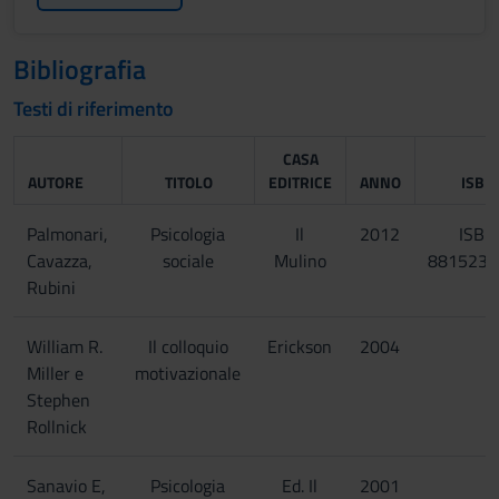
Bibliografia
Testi di riferimento
CASA
AUTORE
TITOLO
EDITRICE
ANNO
ISBN
Palmonari,
Psicologia
Il
2012
ISBN
Cavazza,
sociale
Mulino
8815239
Rubini
William R.
Il colloquio
Erickson
2004
Miller e
motivazionale
Stephen
Rollnick
Sanavio E,
Psicologia
Ed. Il
2001