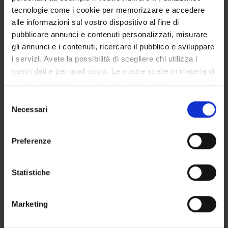
tecnologie come i cookie per memorizzare e accedere
alle informazioni sul vostro dispositivo al fine di
Quaranta
Antropologia
Cortina
2012
pubblicare annunci e contenuti personalizzati, misurare
I.
medica. I testi
gli annunci e i contenuti, ricercare il pubblico e sviluppare
fondamentali
i servizi. Avete la possibilità di scegliere chi utilizza i
vostri dati e per quali scopi. Le vostre scelte in materia di
privacy sono applicabili solo su questa proprietà digitale
in cui avete effettuato le vostre scelte. È possibile
S
modificare o revocare il proprio consenso in qualsiasi
Necessari
e
momento dalla Dichiarazione sui cookie o facendo clic
l
sull'icona di attivazione della privacy.
e
Preferenze
z
Con il tuo consenso, vorremmo anche:
i
raccogliere informazioni sulla tua posizione
o
Statistiche
geografica, con un'approssimazione di qualche
n
metro,
e
Marketing
Identificare il tuo dispositivo, scansionandolo
d
attivamente alla ricerca di caratteristiche specifiche
e