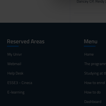
d
Dancey CP, Reidy 
che hanno raccolto dal tuo uti
e
l
c
o
n
s
Reserved Areas
Menu
e
n
s
My Univr
Home
o
Webmail
The program
Help Desk
Studying at t
ESSE3 - Cineca
How to enrol
E-learning
How to do
Dashboard