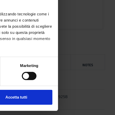
dalgisa Gentilini
utilizzando tecnologie come i
ons timetable
re annunci e contenuti
vete la possibilità di scegliere
li solo su questa proprietà
consenso in qualsiasi momento
G
YEAR
ISBN
NOTES
alche metro,
Marketing
e specifiche (impronte
tina
2000
rona
ezione dettagli
. Puoi
ll
2007
9788838639258
Accetta tutti
l media e per analizzare il
ostri partner che si occupano
azioni che hai fornito loro o