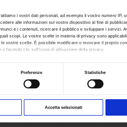
i
Maria A
rattiamo i vostri dati personali, ad esempio il vostro numero IP, 
etable
Less
dere alle informazioni sul vostro dispositivo al fine di pubblica
nunci e i contenuti, ricercare il pubblico e sviluppare i servizi. A
r quali scopi. Le vostre scelte in materia di privacy sono applicabi
to le vostre scelte. È possibile modificare o revocare il proprio 
 o facendo clic sull'icona di attivazione della privacy.
mo anche:
PUBLISHIN
TITLE
HOUSE
oni sulla tua posizione geografica, con un'approssimazione di qu
Preferenze
Statistiche
spositivo, scansionandolo attivamente alla ricerca di caratteristich
n ME
Esercizi di Statistica Medica,
Libreria Cor
Informatica ed Epidemiologia
Editrice, Ve
aborati i tuoi dati personali e imposta le tue preferenze nella
s
consenso in qualsiasi momento dalla Dichiarazione sui cookie.
Statistica per Discipline
McGraw-Hi
Accetta selezionati
Biomediche (Edizione 6)
nalizzare contenuti ed annunci, per fornire funzionalità dei socia
inoltre informazioni sul modo in cui utilizzi il nostro sito con i n
icità e social media, i quali potrebbero combinarle con altre inform