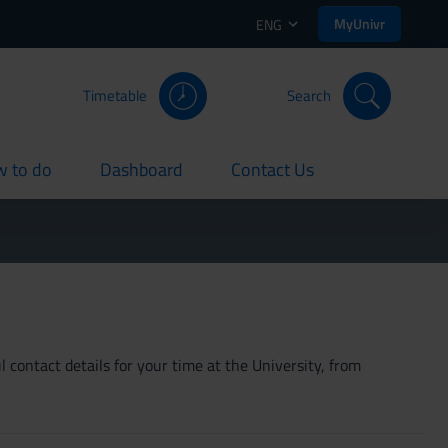
MyUnivr
ENG
Timetable
Search
 to do
Dashboard
Contact Us
rent
current
current
 contact details for your time at the University, from