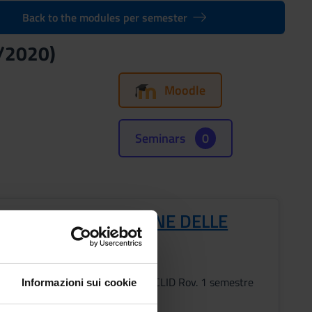
Back to the modules per semester
9/2020)
Moodle
Seminars
0
EMI DI ELABORAZIONE DELLE
ORMAZIONI
s
Period
Lezioni CLID Rov. 1 semestre
Informazioni sui cookie
ic staff