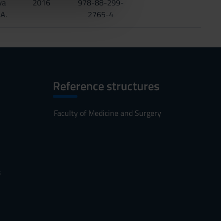
va
2016
978-88-299-
.A.
2765-4
Reference structures
Faculty of Medicine and Surgery
s