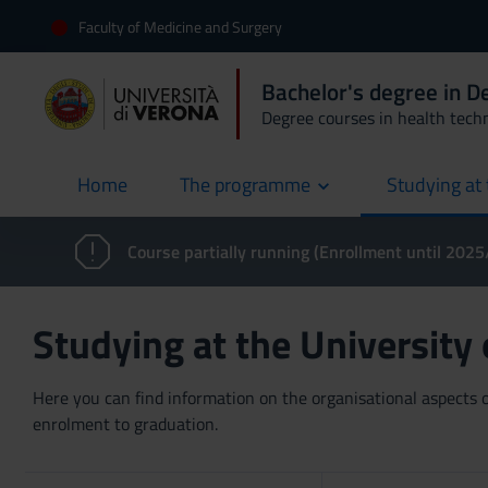
Faculty of Medicine and Surgery
Bachelor's degree in 
Degree courses in health tech
Home
The programme
Studying at 
current
Course partially running (Enrollment until 202
Studying at the University
Here you can find information on the organisational aspects of
enrolment to graduation.