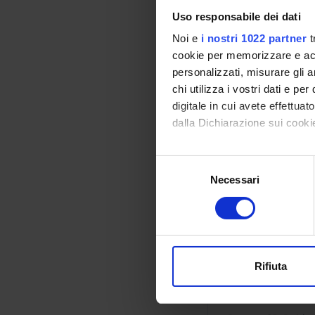
Lucia Cazzolett
Uso responsabile dei dati
Noi e
i nostri 1022 partner
t
Lessons tim
cookie per memorizzare e acce
personalizzati, misurare gli an
chi utilizza i vostri dati e pe
Bibliography
digitale in cui avete effettua
dalla Dichiarazione sui cookie
Reference texts
Con il tuo consenso, vorrem
S
AUTHOR
raccogliere informazi
Necessari
e
Identificare il tuo di
l
Verlato G, Zanoli
digitali).
e
Approfondisci come vengono el
z
modificare o ritirare il tuo 
i
Glantz SA
o
Rifiuta
Utilizziamo i cookie per perso
n
nostro traffico. Condividiamo 
e
di analisi dei dati web, pubbl