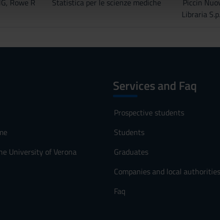
JG, Rowe R
Statistica per le scienze mediche
Piccin Nuo
lizzo dei loro servizi.
Libraria S.p
Services and Faq
Prospective students
me
Students
he University of Verona
Graduates
Companies and local authoritie
Faq