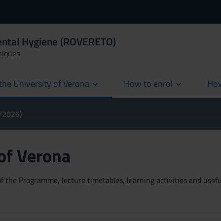
Dental Hygiene (ROVERETO)
niques
the University of Verona
How to enrol
How
cur
5/2026)
 of Verona
 the Programme, lecture timetables, learning activities and useful