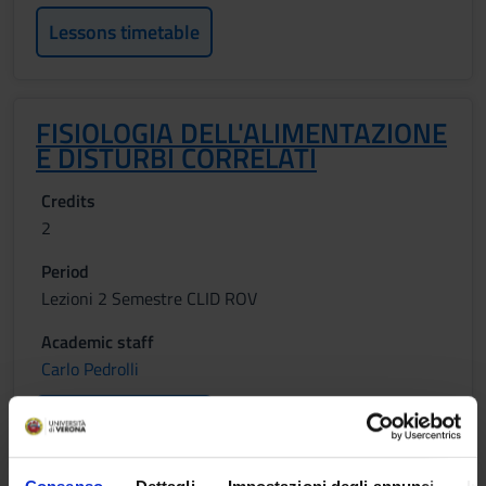
Lessons timetable
FISIOLOGIA DELL'ALIMENTAZIONE
E DISTURBI CORRELATI
Credits
2
Period
Lezioni 2 Semestre CLID ROV
Academic staff
Carlo Pedrolli
Lessons timetable