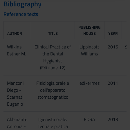
Bibliography
raccolto dal tuo utilizzo dei loro servizi.
Reference texts
PUBLISHING
AUTHOR
TITLE
HOUSE
YEAR
Wilkins
Clinical Practice of
Lippincott
2016
9
Esther M.
the Dental
Williams
Hygienist
(Edizione 12)
Manzoni
Fisiologia orale e
edi-ermes
2011
9
Diego -
dell'apparato
Scarnati
stomatognatico
Eugenio
Abbinante
Igienista orale.
EDRA
2013
Antonia -
Teoria e pratica