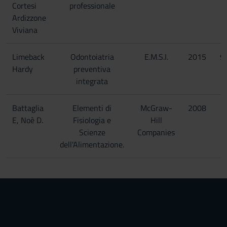
Cortesi
professionale
Ardizzone
Viviana
Limeback
Odontoiatria
E.M.S.I.
2015
9
Hardy
preventiva
integrata
Battaglia
Elementi di
McGraw-
2008
E, Noè D.
Fisiologia e
Hill
Scienze
Companies
dell'Alimentazione.