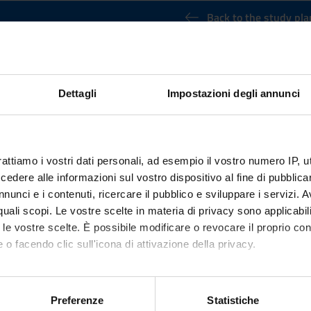
Back to the study pla
udies (It will be activated in the A.Y
Credits
Dettagli
Impostazioni degli annunci
6
nary Sector (SSD)
rattiamo i vostri dati personali, ad esempio il vostro numero IP, 
dere alle informazioni sul vostro dispositivo al fine di pubblica
nunci e i contenuti, ricercare il pubblico e sviluppare i servizi. A
r quali scopi. Le vostre scelte in materia di privacy sono applicabi
to le vostre scelte. È possibile modificare o revocare il proprio 
 o facendo clic sull'icona di attivazione della privacy.
mo anche:
oni sulla tua posizione geografica, con un'approssimazione di qu
Preferenze
Statistiche