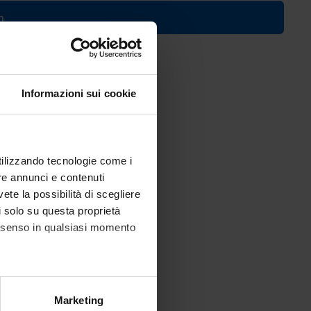
n
. 2020/2021)
Informazioni sui cookie
utilizzando tecnologie come i
re annunci e contenuti
vete la possibilità di scegliere
li solo su questa proprietà
consenso in qualsiasi momento
alche metro,
Marketing