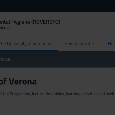
Dental Hygiene (ROVERETO)
niques
the University of Verona
How to enrol
How
cur
5/2026)
 of Verona
 the Programme, lecture timetables, learning activities and useful