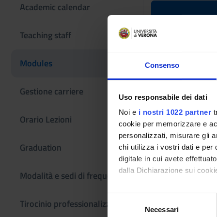
Academic calendar
Elective st
Teaching staff
Teaching code
Modules
Consenso
4S001039
Scientific Discipli
Gestione carriere
Uso responsabile dei dati
- - -
Noi e
i nostri 1022 partner
t
Orario Lezioni
cookie per memorizzare e acce
personalizzati, misurare gli an
Graduation
chi utilizza i vostri dati e pe
digitale in cui avete effettua
dalla Dichiarazione sui cookie
Modalità e sedi di frequenza
Con il tuo consenso, vorrem
S
Tirocinio professionalizzante
raccogliere informazi
Necessari
e