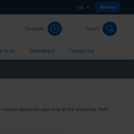
MyUnivr
ENG
Timetable
Search
 to do
Dashboard
Contact Us
rent
current
current
 contact details for your time at the University, from