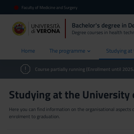
Faculty of Medicine and Surgery
Bachelor's degree in 
Degree courses in health tech
Home
The programme
Studying at 
current
Course partially running (Enrollment until 202
Studying at the University
Here you can find information on the organisational aspects of
enrolment to graduation.