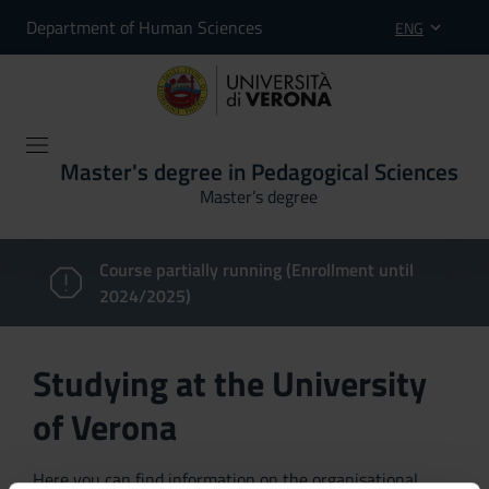
Department of Human Sciences
ENG
Master's degree in Pedagogical Sciences
Master’s degree
Course partially running (Enrollment until
2024/2025)
Studying at the University
of Verona
Here you can find information on the organisational