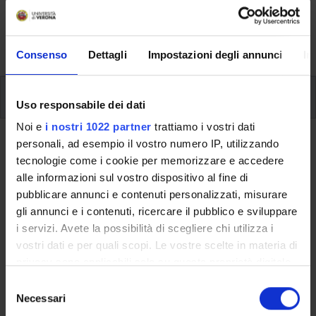
aspects of the Programme, lecture timetables, learning
activities and useful contact details for your time at the
University, from enrolment to graduation.
Consenso
Dettagli
Impostazioni degli annunci
In
Modules
Uso responsabile dei dati
Noi e
i nostri 1022 partner
trattiamo i vostri dati
Back to the study plan
personali, ad esempio il vostro numero IP, utilizzando
tecnologie come i cookie per memorizzare e accedere
alle informazioni sul vostro dispositivo al fine di
Back to the modules per semester
pubblicare annunci e contenuti personalizzati, misurare
Epistemology of qualitative
gli annunci e i contenuti, ricercare il pubblico e sviluppare
i servizi. Avete la possibilità di scegliere chi utilizza i
research
vostri dati e per quali scopi. Le vostre scelte in materia di
privacy sono applicabili solo su questa proprietà digitale
Teaching code
Credits
in cui avete effettuato le vostre scelte. È possibile
S
4S000559
9
modificare o revocare il proprio consenso in qualsiasi
Necessari
e
The course is given by
Epistemology of educative research
momento dalla Dichiarazione sui cookie o facendo clic