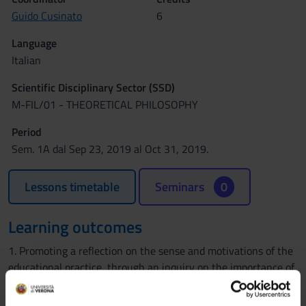
Guido Cusinato
6
Language
Italian
Scientific Disciplinary Sector (SSD)
M-FIL/01 - THEORETICAL PHILOSOPHY
Period
Sem. 1A dal Sep 23, 2019 al Oct 31, 2019.
Lessons timetable
Seminars
0
Learning outcomes
1. Promoting a reflection on the sense and motivations of the
educational practice, through an inquiry on the importance of
emotions and the practices of emotional sharing for the
human formation and the development of a person.