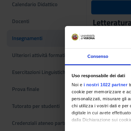
Calendario Didattico
Letteratura 
Docenti
Codice insegname
Insegnamenti
4S00900
Coordinatore
Ulteriori attività formative
Consenso
Claudio Giunta
Esercitazioni Linguistiche CLA
Offerto anche nei c
Uso responsabile dei dati
Letteratura it
Noi e
i nostri 1022 partner
t
Prova finale
Lingua di erogazio
cookie per memorizzare e acce
Italiano
personalizzati, misurare gli an
Tutorato per studenti
chi utilizza i vostri dati e pe
Periodo
digitale in cui avete effettua
II sem Trento dal 
dalla Dichiarazione sui cookie
Credenziali ateneo partner