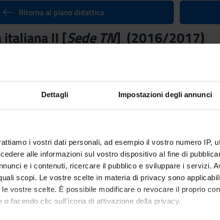
Ritorna al piano didattico
italiana II [
Sede TN
] (2016/2017)
nto
Docente
Claudio Giunta
Crediti
Dettagli
Impostazioni degli annunci
6
orsi:
aliana II - LM [
Sede TN
]
del corso Laurea magistrale interateneo i
rattiamo i vostri dati personali, ad esempio il vostro numero IP, 
ne
Settore Scientifico Disciplinar
dere alle informazioni sul vostro dispositivo al fine di pubblica
L-FIL-LET/10 - LETTERATURA
nunci e i contenuti, ricercare il pubblico e sviluppare i servizi. A
r quali scopi. Le vostre scelte in materia di privacy sono applicabi
to le vostre scelte. È possibile modificare o revocare il proprio 
13 feb 2017 al 31 mag 2017.
 o facendo clic sull'icona di attivazione della privacy.