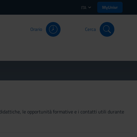
MyUnivr
ITA
Orario
Cerca
didattiche, le opportunità formative e i contatti utili durante