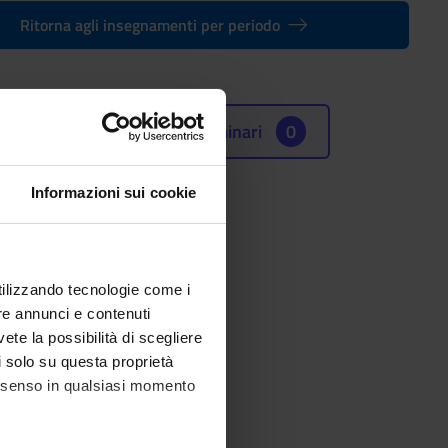
Ritorna agli insegnamenti per periodo
Seminari
0
Informazioni sui cookie
n Arte
utilizzando tecnologie come i
e (SSD)
re annunci e contenuti
 ITALIANA
vete la possibilità di scegliere
li solo su questa proprietà
consenso in qualsiasi momento