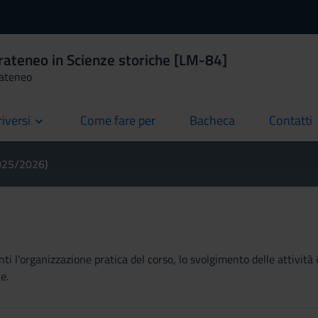
rateneo in Scienze storiche [LM-84]
rateneo
riversi
Come fare per
Bacheca
Contatti
current
current
current
2025/2026)
ti l'organizzazione pratica del corso, lo svolgimento delle attività 
e.