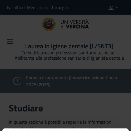
Facoltà di Medicina e Chirurgia
ITA
Laurea in Igiene dentale [L/SNT3]
Corsi di laurea in professioni sanitarie tecniche -
Abilitante alla professione sanitaria di Igienista dentale
Corso a esaurimento (Immatricolazione fino a
2025/2026)
Studiare
In questa sezione è possibile reperire le informazioni
riguardanti l'organizzazione pratica del corso, lo