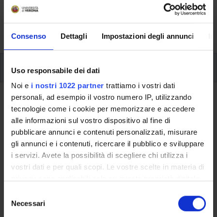
svolgimento delle attività didattiche, le opportunità
formative e i contatti utili durante tutto il percorso di
studi, fino al conseguimento del titolo finale.
Consenso
Dettagli
Impostazioni degli annunci
In
Insegnamenti
Uso responsabile dei dati
Noi e
i nostri 1022 partner
trattiamo i vostri dati
personali, ad esempio il vostro numero IP, utilizzando
Ritorna al piano didattico
tecnologie come i cookie per memorizzare e accedere
Attivita' seminariali (professioni
alle informazioni sul vostro dispositivo al fine di
pubblicare annunci e contenuti personalizzati, misurare
sanitarie) (Sarà attivato
gli annunci e i contenuti, ricercare il pubblico e sviluppare
nell'A.A. 2026/2027)
i servizi. Avete la possibilità di scegliere chi utilizza i
vostri dati e per quali scopi. Le vostre scelte in materia di
Codice insegnamento
Crediti
privacy sono applicabili solo su questa proprietà digitale
4S001040
3
in cui avete effettuato le vostre scelte. È possibile
S
modificare o revocare il proprio consenso in qualsiasi
Necessari
Settore Scientifico Disciplinare (SSD)
e
momento dalla Dichiarazione sui cookie o facendo clic
l