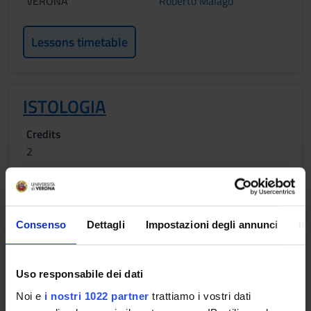
VERONA
Roberto Malago'
Lessons timetable
ISTOLOGIA
Credits
2
Period
CLID LEZ 1ANNO 1SEMESTRE VERONA
Location
Academic staff
Consenso
Dettagli
Impostazioni degli annunci
In
VERONA
Anna Maria Chiarini
Uso responsabile dei dati
Lessons timetable
Noi e
i nostri 1022 partner
trattiamo i vostri dati