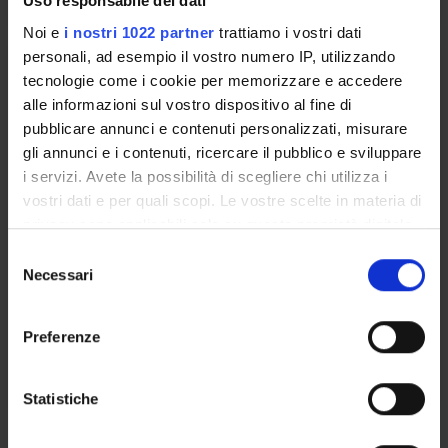
Uso responsabile dei dati
Noi e
i nostri 1022 partner
trattiamo i vostri dati
personali, ad esempio il vostro numero IP, utilizzando
DEONTOLOGIA E MODELLI
tecnologie come i cookie per memorizzare e accedere
ORGANIZZATIVI DELLA
alle informazioni sul vostro dispositivo al fine di
PROFESSIONE
pubblicare annunci e contenuti personalizzati, misurare
gli annunci e i contenuti, ricercare il pubblico e sviluppare
Credits
i servizi. Avete la possibilità di scegliere chi utilizza i
2
vostri dati e per quali scopi. Le vostre scelte in materia di
Period
privacy sono applicabili solo su questa proprietà digitale
in cui avete effettuato le vostre scelte. È possibile
Lezioni CLID VERONA 2 SEMESTRE
S
modificare o revocare il proprio consenso in qualsiasi
Necessari
e
Academic staff
momento dalla Dichiarazione sui cookie o facendo clic
l
Margherita Viviani
sull'icona di attivazione della privacy.
e
Preferenze
z
Lessons timetable
Con il tuo consenso, vorremmo anche:
i
raccogliere informazioni sulla tua posizione
o
Statistiche
geografica, con un'approssimazione di qualche
n
Bibliography
metro,
e