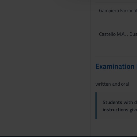
c
Gampiero Farrona
o
n
s
Castello M.A. , Du
e
n
s
o
Examination
written and oral
Students with di
instructions gi