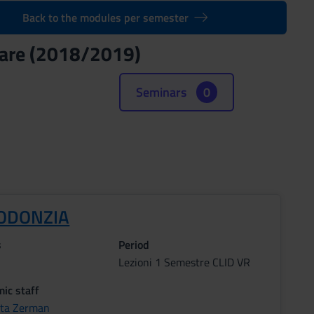
Back to the modules per semester
 Care (2018/2019)
Seminars
0
ODONZIA
s
Period
Lezioni 1 Semestre CLID VR
ic staff
tta Zerman