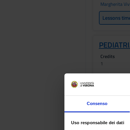
Margherita Viv
Lessons tim
PEDIATR
Credits
1
Academic staf
Claudio Maffei
Lessons tim
Consenso
Program
Uso responsabile dei dati