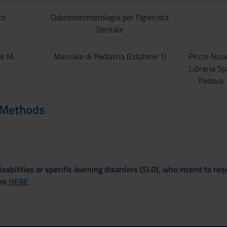
to
Odontostomatologia per l'Igienista
Dentale
se M.
Manuale di Pediatria (Edizione 1)
Piccin Nuo
Libraria Sp
Padova
 Methods
sabilities or specific learning disorders (SLD), who intend to re
ven
HERE