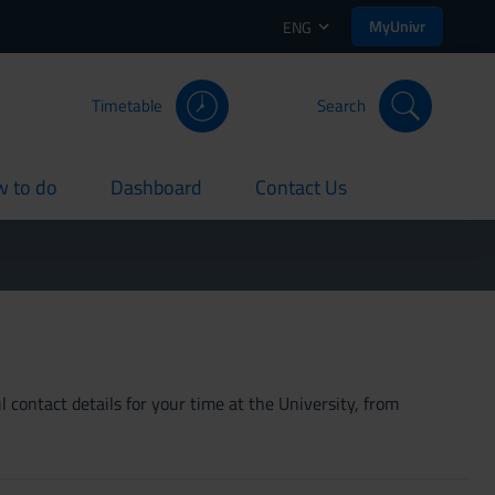
MyUnivr
ENG
Timetable
Search
 to do
Dashboard
Contact Us
rent
current
current
 contact details for your time at the University, from