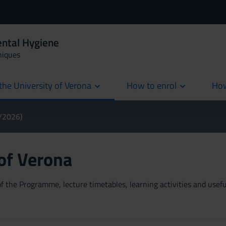
ental Hygiene
niques
the University of Verona
How to enrol
How
cur
5/2026)
 of Verona
 the Programme, lecture timetables, learning activities and useful