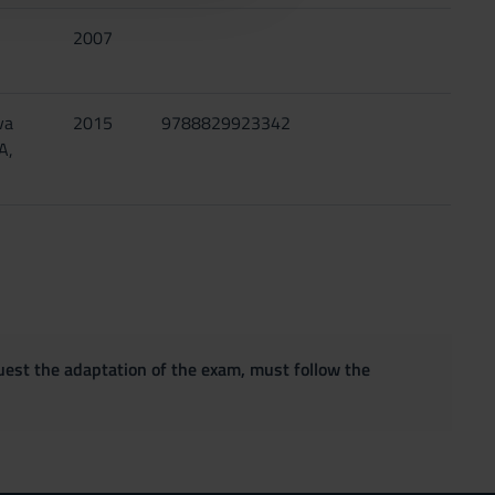
2007
va
2015
9788829923342
A,
quest the adaptation of the exam, must follow the