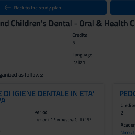
Back to the study plan
and Children's Dental - Oral & Health
Credits
5
Language
Italian
ganized as follows:
 DI IGIENE DENTALE IN ETA'
PED
VA
Credit
Period
2
Lezioni 1 Semestre CLID VR
Academ
f
Nicole