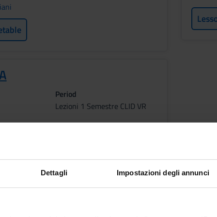
iani
Less
etable
IA
Period
Lezioni 1 Semestre CLID VR
f
s
etable
Dettagli
Impostazioni degli annunci