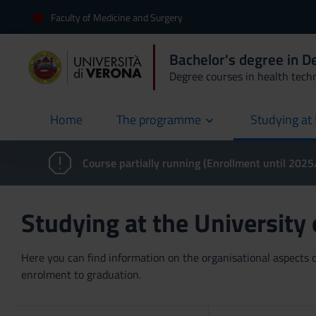
Faculty of Medicine and Surgery
Bachelor's degree in D
Degree courses in health tech
Home
The programme
Studying at 
current
Course partially running (Enrollment until 202
Studying at the University
Here you can find information on the organisational aspects of
enrolment to graduation.