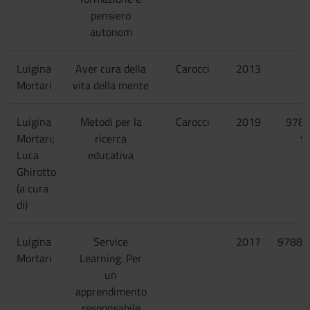
pensiero
autonom
Luigina
Aver cura della
Carocci
2013
Mortari
vita della mente
Luigina
Metodi per la
Carocci
2019
978-
Mortari;
ricerca
9
Luca
educativa
Ghirotto
(a cura
di)
Luigina
Service
2017
97888
Mortari
Learning. Per
un
apprendimento
responsabile