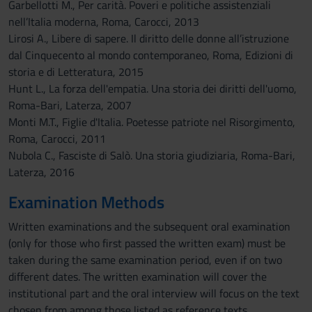
Garbellotti M., Per carità. Poveri e politiche assistenziali
nell’Italia moderna, Roma, Carocci, 2013
Lirosi A., Libere di sapere. Il diritto delle donne all’istruzione
dal Cinquecento al mondo contemporaneo, Roma, Edizioni di
storia e di Letteratura, 2015
Hunt L., La forza dell'empatia. Una storia dei diritti dell'uomo,
Roma-Bari, Laterza, 2007
Monti M.T., Figlie d'Italia. Poetesse patriote nel Risorgimento,
Roma, Carocci, 2011
Nubola C., Fasciste di Salò. Una storia giudiziaria, Roma-Bari,
Laterza, 2016
Examination Methods
Written examinations and the subsequent oral examination
(only for those who first passed the written exam) must be
taken during the same examination period, even if on two
different dates. The written examination will cover the
institutional part and the oral interview will focus on the text
chosen from among those listed as reference texts.