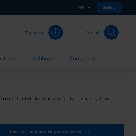
MyUnivr
ENG
Timetable
Search
 to do
Dashboard
Contact Us
rent
current
current
 contact details for your time at the University, from
Back to the modules per semester