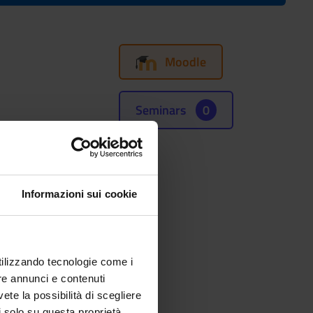
Moodle
Seminars
0
(SSD)
Informazioni sui cookie
utilizzando tecnologie come i
re annunci e contenuti
vete la possibilità di scegliere
li solo su questa proprietà