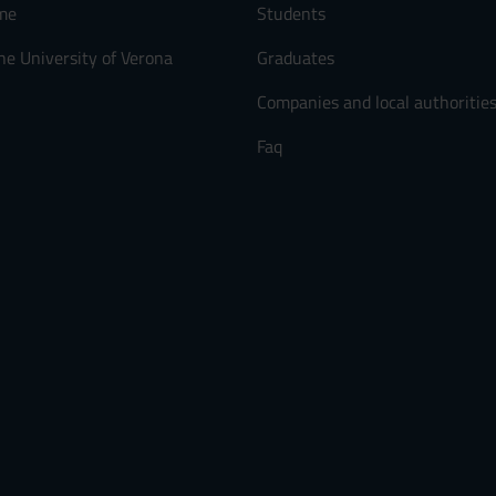
me
Students
he University of Verona
Graduates
Companies and local authoritie
Faq