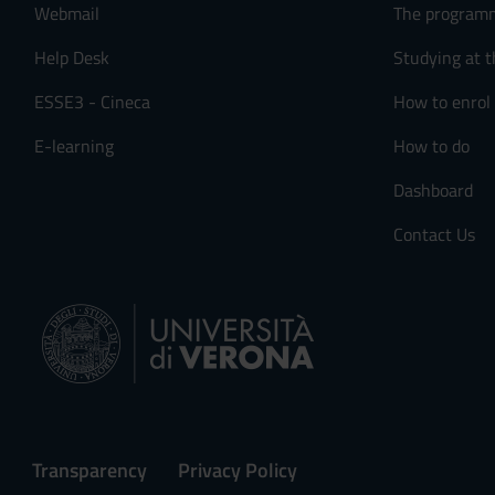
Webmail
The program
s
e
Help Desk
Studying at t
n
s
ESSE3 - Cineca
How to enrol
o
E-learning
How to do
Dashboard
Contact Us
Transparency
Privacy Policy