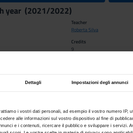
th year (2021/2022)
Teacher
Roberta Silva
Credits
9
Scientific Disciplinary Sector 
NN - -
Dettagli
Impostazioni degli annunci
rattiamo i vostri dati personali, ad esempio il vostro numero IP, 
dere alle informazioni sul vostro dispositivo al fine di pubblica
nunci e i contenuti, ricercare il pubblico e sviluppare i servizi. A
r quali scopi. Le vostre scelte in materia di privacy sono applicabi