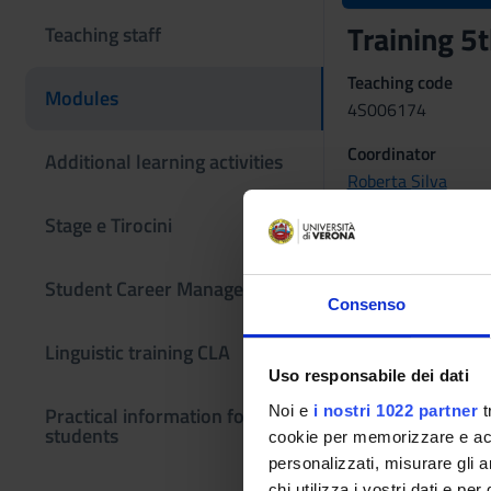
Training 5
Teaching staff
Teaching code
Modules
4S006174
Coordinator
Additional learning activities
Roberta Silva
Stage e Tirocini
Language
Italian
Student Career Management
Period
Consenso
Not yet assigned
Linguistic training CLA
Uso responsabile dei dati
Noi e
i nostri 1022 partner
t
Practical information for
students
cookie per memorizzare e acce
personalizzati, misurare gli an
chi utilizza i vostri dati e pe