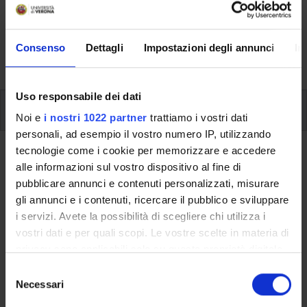
Here you can find information on the organisational
aspects of the Programme, lecture timetables, learning
activities and useful contact details for your time at the
Consenso
Dettagli
Impostazioni degli annunci
In
University, from enrolment to graduation.
Uso responsabile dei dati
Modules
Noi e
i nostri 1022 partner
trattiamo i vostri dati
personali, ad esempio il vostro numero IP, utilizzando
tecnologie come i cookie per memorizzare e accedere
Back to the study plan
alle informazioni sul vostro dispositivo al fine di
Stage (It will be activated in the
pubblicare annunci e contenuti personalizzati, misurare
gli annunci e i contenuti, ricercare il pubblico e sviluppare
A.Y. 2023/2024)
i servizi. Avete la possibilità di scegliere chi utilizza i
vostri dati e per quali scopi. Le vostre scelte in materia di
Teaching code
Credits
privacy sono applicabili solo su questa proprietà digitale
4S01870
6
in cui avete effettuato le vostre scelte. È possibile
S
Scientific Disciplinary Sector (SSD)
modificare o revocare il proprio consenso in qualsiasi
Necessari
e
- - -
momento dalla Dichiarazione sui cookie o facendo clic
l