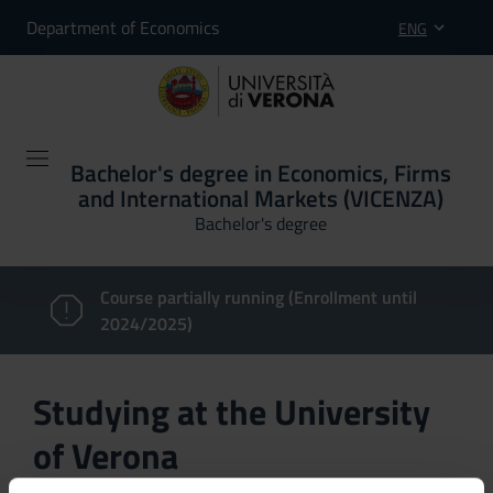
Department of Economics
ENG
Bachelor's degree in Economics, Firms
and International Markets (VICENZA)
Bachelor's degree
Course partially running (Enrollment until
2024/2025)
Studying at the University
of Verona