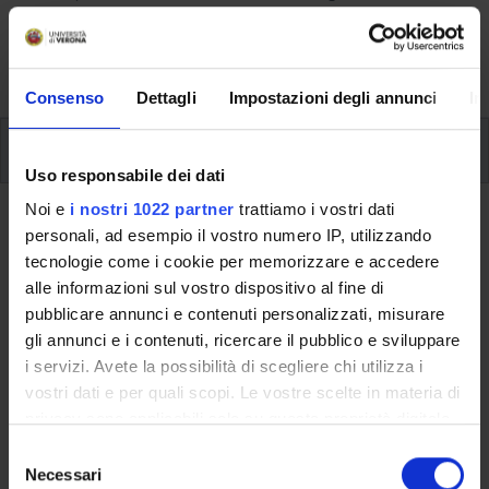
aspects of the Programme, lecture timetables, learning
activities and useful contact details for your time at the
University, from enrolment to graduation.
Consenso
Dettagli
Impostazioni degli annunci
In
Modules
Uso responsabile dei dati
Noi e
i nostri 1022 partner
trattiamo i vostri dati
Back to the study plan
personali, ad esempio il vostro numero IP, utilizzando
tecnologie come i cookie per memorizzare e accedere
Back to the modules per semester
alle informazioni sul vostro dispositivo al fine di
pubblicare annunci e contenuti personalizzati, misurare
Medieval and Humanistic
gli annunci e i contenuti, ricercare il pubblico e sviluppare
Philology (m)
i servizi. Avete la possibilità di scegliere chi utilizza i
vostri dati e per quali scopi. Le vostre scelte in materia di
Teaching code
Credits
privacy sono applicabili solo su questa proprietà digitale
4S02278
6
in cui avete effettuato le vostre scelte. È possibile
S
modificare o revocare il proprio consenso in qualsiasi
Necessari
e
The course is given by
Italian and Dantean philology