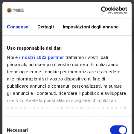
aspects of the Programme, lecture timetables, learning
activities and useful contact details for your time at the
University, from enrolment to graduation.
Consenso
Dettagli
Impostazioni degli annunci
In
Modules
Uso responsabile dei dati
Noi e
i nostri 1022 partner
trattiamo i vostri dati
Back to the study plan
personali, ad esempio il vostro numero IP, utilizzando
tecnologie come i cookie per memorizzare e accedere
Back to the modules per semester
alle informazioni sul vostro dispositivo al fine di
pubblicare annunci e contenuti personalizzati, misurare
Sources and trends for historical
gli annunci e i contenuti, ricercare il pubblico e sviluppare
research (m)
i servizi. Avete la possibilità di scegliere chi utilizza i
vostri dati e per quali scopi. Le vostre scelte in materia di
Teaching code
Credits
privacy sono applicabili solo su questa proprietà digitale
4S010518
6
in cui avete effettuato le vostre scelte. È possibile
S
modificare o revocare il proprio consenso in qualsiasi
Necessari
e
The course is given by
History of Historiography - Modulo: